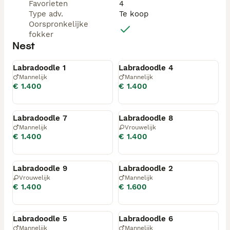
✔️ Uitgebreid puppypakket voor de eerste periode in 
Favorieten
4
hun nieuwe thuis.
Type adv.
Te koop
Oorspronkelijke
fokker
Nest
Beschikbaar
Beschikbaar
Labradoodle 1
Labradoodle 4
Mannelijk
Mannelijk
€ 1.400
€ 1.400
Beschikbaar
Beschikbaar
Labradoodle 7
Labradoodle 8
Mannelijk
Vrouwelijk
€ 1.400
€ 1.400
Beschikbaar
Gereserveerd
Labradoodle 9
Labradoodle 2
Vrouwelijk
Mannelijk
€ 1.400
€ 1.600
Gereserveerd
Gereserveerd
Labradoodle 5
Labradoodle 6
Mannelijk
Mannelijk