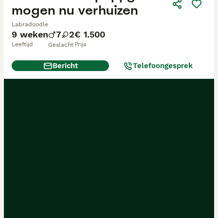
mogen nu verhuizen
Labradoodle
9 weken
7
2
€ 1.500
Leeftijd
Prijs
Geslacht
Bericht
Telefoongesprek