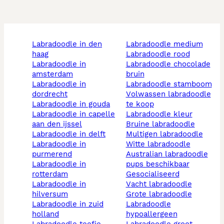
labradoodle in den
labradoodle medium
haag
labradoodle rood
labradoodle in
labradoodle chocolade
amsterdam
bruin
labradoodle in
labradoodle stamboom
dordrecht
volwassen labradoodle
labradoodle in gouda
te koop
labradoodle in capelle
labradoodle kleur
aan den ijssel
bruine labradoodle
labradoodle in delft
multigen labradoodle
labradoodle in
witte labradoodle
purmerend
australian labradoodle
labradoodle in
pups beschikbaar
rotterdam
gesocialiseerd
labradoodle in
vacht labradoodle
hilversum
grote labradoodle
labradoodle in zuid
labradoodle
holland
hypoallergeen