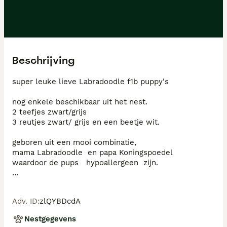
Beschrijving
super leuke lieve Labradoodle f1b puppy's 

nog enkele beschikbaar uit het nest.

2 teefjes zwart/grijs

3 reutjes zwart/ grijs en een beetje wit.

geboren uit een mooi combinatie, 

mama Labradoodle  en papa Koningspoedel 

waardoor de pups   hypoallergeen  zijn. 

pups zijn geboren  op 4 juni en mogen vanaf 6 
augustus  naar hun nieuwe huisje.. 

Adv. ID
:
zlQYBDcdA
bent u nog op vakantie  geen probleem de pups 
mogen langer blijven.

Nestgegevens