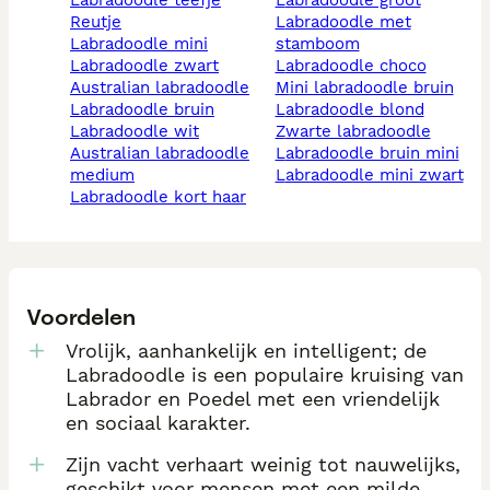
labradoodle teefje
labradoodle groot
reutje
labradoodle met
labradoodle mini
stamboom
labradoodle zwart
labradoodle choco
australian labradoodle
mini labradoodle bruin
labradoodle bruin
labradoodle blond
labradoodle wit
zwarte labradoodle
australian labradoodle
labradoodle bruin mini
medium
labradoodle mini zwart
labradoodle kort haar
Voordelen
Vrolijk, aanhankelijk en intelligent; de
Labradoodle is een populaire kruising van
Labrador en Poedel met een vriendelijk
en sociaal karakter.
Zijn vacht verhaart weinig tot nauwelijks,
geschikt voor mensen met een milde