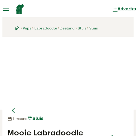
Adverte
Pups
Labradoodle
Zeeland
Sluis
Sluis
Sluis
1 maand
Moeder
Moeder
Mooie Labradoodle