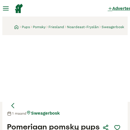
Adverte
Pups
Pomsky
Friesland
Noardeast-Fryslân
Sweagerbosk
Sweagerbosk
1 maand
Moeder
Moeder
Pomeriaan pomsky pups