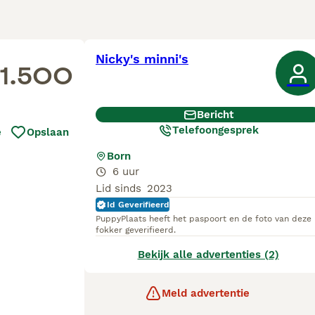
Nicky's minni's
1.500
Bericht
Telefoongesprek
e
Opslaan
Born
6 uur
Lid sinds
2023
Id Geverifieerd
PuppyPlaats heeft het paspoort en de foto van deze
fokker geverifieerd.
Bekijk alle advertenties (2)
Meld advertentie