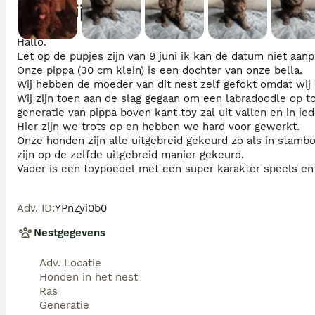
Beschrijving
Moeder
Hallo.

Let op de pupjes zijn van 9 juni ik kan de datum niet aanpa
Onze pippa (30 cm klein) is een dochter van onze bella.

Wij hebben de moeder van dit nest zelf gefokt omdat wij 
Wij zijn toen aan de slag gegaan om een labradoodle op t
generatie van pippa boven kant toy zal uit vallen en in ie
Hier zijn we trots op en hebben we hard voor gewerkt.

Onze honden zijn alle uitgebreid gekeurd zo als in stamboe
zijn op de zelfde uitgebreid manier gekeurd. 

Vader is een toypoedel met een super karakter speels en h
Verder besteden wij altijd veel aandacht aan zindelijkheid
De meer prijs van deze pups is echter wel omdat hoe klein
Adv. ID
:
YPnZyi0b0
door een pup kan delen maar goed ze zijn het absoluut wa
De oma belle heeft zelf nu een een nest dus ze leven nu 
Nestgegevens
bezit en weten we alle in en outs over onze honden.

Kom gerust langs om kennis te maken met dit fantastisch
Adv. Locatie
Honden in het nest
Ras
Generatie