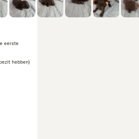
 eerste 
bezit hebben) 
 kost prijs 
tie in ons 