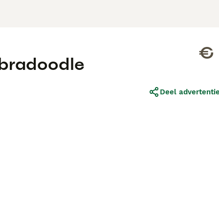
€ 
labradoodle
Deel advertenti