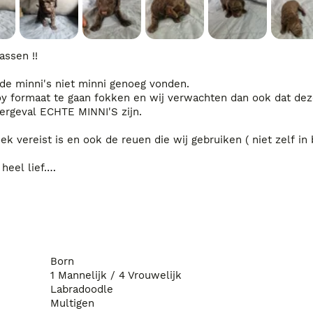
ssen !!

de minni's niet minni genoeg vonden.

oy formaat te gaan fokken en wij verwachten dan ook dat deze
dergeval ECHTE MINNI'S zijn.

k vereist is en ook de reuen die wij gebruiken ( niet zelf in 
eel lief.

, bench training en socialiseren we de pups goed.

e je fokt hoe minder pups er in passen hoe minder vaak je dr
ard.

even niet samen in huis maar eigelijk hebben we dus 3 genera
e choco nestje
Born
1 Mannelijk / 4 Vrouwelijk
Labradoodle
Multigen