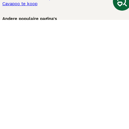
Cavapoo te koop
Andere populaire pagina's
Honden te koop in Amsterdam
Pups te koop Limburg​
Pups te koop Friesland​
Honden te koop in Gelderland
Honden te koop in Den Haag
Honden te koop in Enschede
Adopteer hond in Nederland
Informatie
Over ons
Privacybeleid
Support
Pers
Voorwaarden
Pups verkopen
Honden test