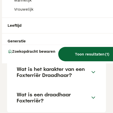
Mannelijk
Vrouwelijk
Wire Fox Terriër pups van fokkers met
gezondheidstests en showkwaliteit zijn niet
goedkoop. Het ras is in Nederland en België
voornamelijk actief in de showwereld.
Leeftijd
Generatie
Blaffen draadhaar foxterriërs
veel?
Zoekopdracht bewaren
Toon resultaten
(
1
)
Wat is het karakter van een
Foxterriër Draadhaar?
Wat is een draadhaar
Foxterriër?