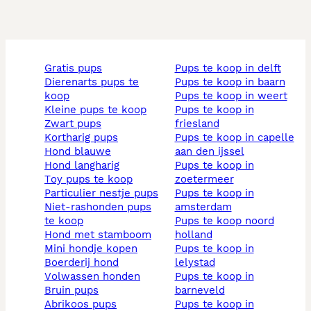
gratis pups
pups te koop in delft
dierenarts pups te
pups te koop in baarn
koop
pups te koop in weert
kleine pups te koop
pups te koop in
zwart pups
friesland
kortharig pups
pups te koop in capelle
hond blauwe
aan den ijssel
hond langharig
pups te koop in
toy pups te koop
zoetermeer
particulier nestje pups
pups te koop in
niet-rashonden pups
amsterdam
te koop
pups te koop noord
hond met stamboom
holland
mini hondje kopen
pups te koop in
boerderij hond
lelystad
volwassen honden
pups te koop in
bruin pups
barneveld
abrikoos pups
pups te koop in