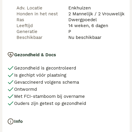
✔ patella (knieschijf) getest

Adv. Locatie
Enkhuizen
✔ oogonderzoek uitgevoerd

Honden in het nest
2 Mannelijk / 2 Vrouwelijk
✔ vader is kampioen in meerdere landen

Ras
Dwergpoedel
Leeftijd
14 weken, 6 dagen
Over de pups:

Generatie
P
✔ krijgen een officiële RVB/FCI stamboom

Beschikbaar
Nu beschikbaar
✔ klaar om naar hun nieuwe huis te gaan rond 27 juni

✔ vertrekken met een puppy pakket voor een goede 
start

Gezondheid & Docs
✔ opgegroeid in huis, gewend aan dagelijkse geluiden

Gezondheid is gecontroleerd
Wij besteden veel aandacht aan socialisatie:

✔ contact met andere honden

Is gechipt vóór plaatsing
✔ gewend aan kinderen

Gevaccineerd volgens schema
✔ gewend aan katten

Ontwormd
✔ eerste kennismaking met de buitenwereld (ook in 
Met FCI-stamboom bij overname
een mandje)

Ouders zijn getest op gezondheid
Ons doel is om stabiele, zelfverzekerde en gezonde 
pups groot te brengen die zich makkelijk aanpassen 
Info
aan hun nieuwe gezin.
