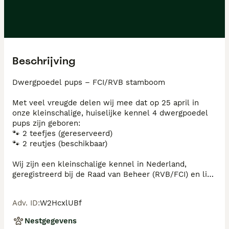
Beschrijving
Dwergpoedel pups – FCI/RVB stamboom

Met veel vreugde delen wij mee dat op 25 april in 
onze kleinschalige, huiselijke kennel 4 dwergpoedel 
pups zijn geboren:

🐾 2 teefjes (gereserveerd)

🐾 2 reutjes (beschikbaar)

Wij zijn een kleinschalige kennel in Nederland, 
geregistreerd bij de Raad van Beheer (RVB/FCI) en lid 
van de Poedelclub. Onze honden maken deel uit van 
het gezin en de pups groeien op in huiselijke kring.

Adv. ID
:
W2HcxlUBf
Ouders van het nest:

Nestgegevens
✔ genetisch getest (volledig poedel pakket)
