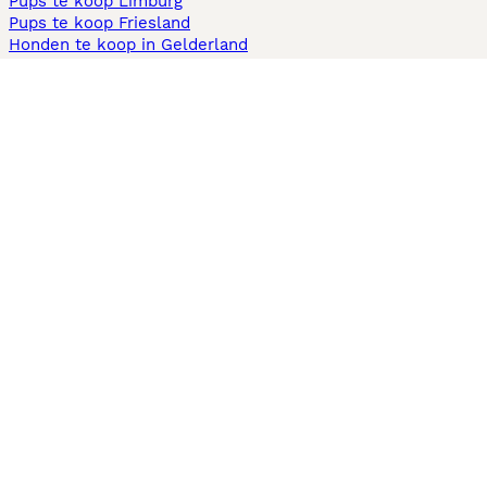
Pups te koop Limburg​
Pups te koop Friesland​
Honden te koop in Gelderland
Honden te koop in Den Haag
Honden te koop in Enschede
Adopteer hond in Nederland
Informatie
Over ons
Privacybeleid
Support
Pers
Voorwaarden
Pups verkopen
Honden test
Pets4Homes
Hastnet
PuppyPlaats
MundoAnimalia
Annunci Animali
Lancaster Puppies