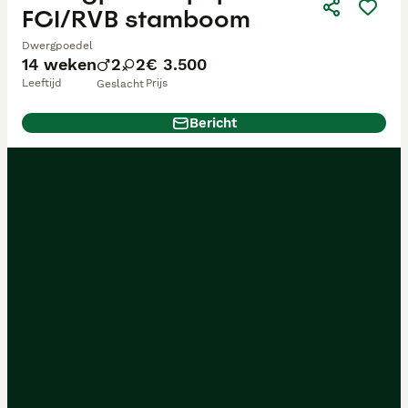
FCI/RVB stamboom
Dwergpoedel
14 weken
2
2
€ 3.500
Leeftijd
Prijs
Geslacht
Bericht