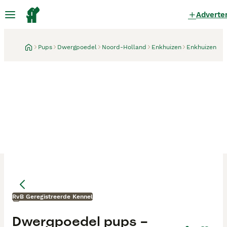
Adverte
Pups
Dwergpoedel
Noord-Holland
Enkhuizen
Enkhuizen
RvB Geregistreerde Kennel
Enkhuizen
Dwergpoedel pups –