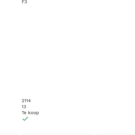
F3
2114
13
Te koop