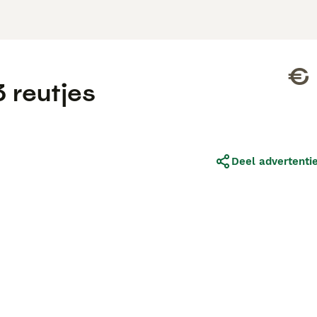
€ 
 reutjes
Deel advertenti