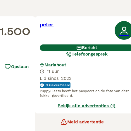
peter
1.500
Bericht
Telefoongesprek
Mariahout
e
Opslaan
11 uur
Lid sinds
2022
Id Geverifieerd
PuppyPlaats heeft het paspoort en de foto van deze
fokker geverifieerd.
Bekijk alle advertenties (1)
Meld advertentie