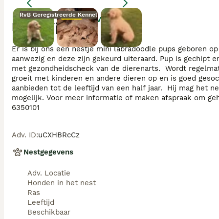
RvB Geregistreerde Kennel
Moeder
Vergroten
Beschrijving
Moeder
Er is bij ons een nestje mini labradoodle pups geboren op 
aanwezig en deze zijn gekeurd uiteraard. Pup is gechipt e
met gezondheidscheck van de dierenarts.  Wordt regelmat
groeit met kinderen en andere dieren op en is goed geso
aanbieden tot de leeftijd van een half jaar.  Hij mag het ne
mogelijk. Voor meer informatie of maken afspraak om gehee
6350101
Adv. ID
:
uCXHBRcCz
Nestgegevens
Adv. Locatie
Honden in het nest
Ras
Leeftijd
Beschikbaar