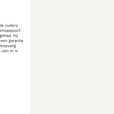
de ouders 
enpaspoort 
ehad. Hij 
een garantie 
tieopvang 
bn nr is  