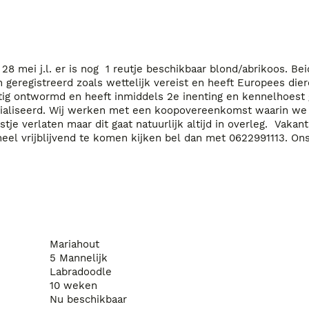
28 mei j.l. er is nog  1 reutje beschikbaar blond/abrikoos. Bei
n geregistreerd zoals wettelijk vereist en heeft Europees dier
ig ontwormd en heeft inmiddels 2e inenting en kennelhoest g
cialiseerd. Wij werken met een koopovereenkomst waarin we 
stje verlaten maar dit gaat natuurlijk altijd in overleg.  Vakan
l vrijblijvend te komen kijken bel dan met 0622991113. Ons u
Mariahout
5 Mannelijk
Labradoodle
10 weken
Nu beschikbaar