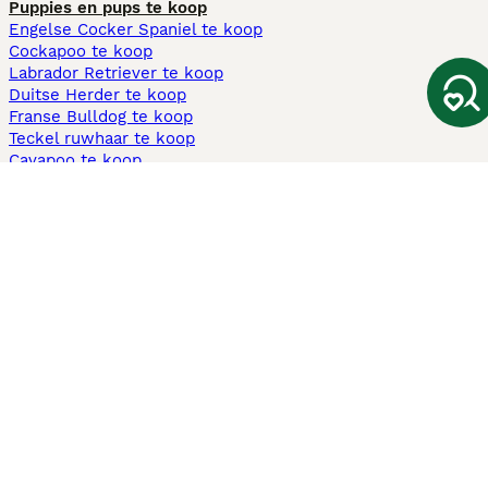
Puppies en pups te koop
Engelse Cocker Spaniel te koop
Cockapoo te koop
Labrador Retriever te koop
Duitse Herder te koop
Franse Bulldog te koop
Teckel ruwhaar te koop
Cavapoo te koop
Andere populaire pagina's
Honden te koop in Amsterdam
Pups te koop Limburg​
Pups te koop Friesland​
Honden te koop in Gelderland
Honden te koop in Den Haag
Honden te koop in Enschede
Adopteer hond in Nederland
Informatie
Over ons
Privacybeleid