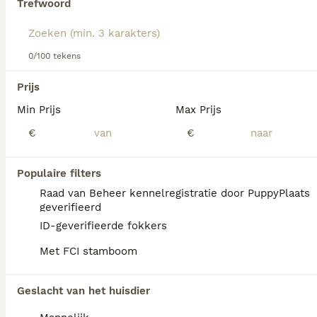
Trefwoord
sterke bindingen met hun eigenaar en kunnen goed
overweg met kinderen als ze op jonge leeftijd goed
gesocialiseerd worden. Hun temperament maakt hen
geschikt voor actieve eigenaren die consistent en geduldig
0/100 tekens
kunnen zijn tijdens de opvoeding. Belangrijk bij deze
honden is het beschermen van de rug tegen blessures
Prijs
vanwege hun lange wervelkolom; voorkom springen van
hoge plekken en houd het gewicht op peil. Zoek je een
Min Prijs
Max Prijs
teckel pup te koop
of
mini teckel
, dan is het belangrijk te
We hebben 0 Teckel (korthaar) Pups te koop
kiezen voor een verantwoordelijke fokker die aandacht
€
€
in Ommen gevonden.
geeft aan gezondheid en karakter.
Als je toekomstige resultaten wil zien voor deze 
exacte zoekopdracht, sla dan je zoekopdracht op en 
Populaire filters
vind jouw perfecte hond:
Raad van Beheer kennelregistratie door PuppyPlaats
Zoekopdracht bewaren
geverifieerd
ID-geverifieerde fokkers
Met FCI stamboom
FAQ's
Geslacht van het huisdier
Wat kost een kortharige