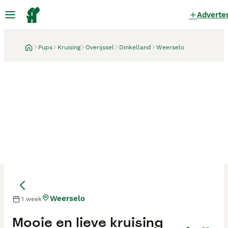
Adverte
Pups
Kruising
Overijssel
Dinkelland
Weerselo
Weerselo
1 week
Moeder
Mooie en lieve kruising