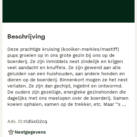
Beschrijving
Deze prachtige kruising (kooiker-markies/mastiff) 
pups groeien op in ons grote gezin bij ons op de 
boerderij. Ze zijn inmiddels nest zindelijk en krijgen 
veel aandacht en knuffels. Ze zijn gewend aan alle 
geluiden van een huishouden, aan andere honden en 
dieren op de boerderij. Binnenkort mogen ze het nest 
verlaten. Ze zijn dan gechipt, ingeënt en ontwormd. 
De ouders zijn gezellige, energieke gezinshonden die 
dagelijks met ons meelopen over de boerderij. Samen 
koeien ophalen, samen op de trekker, etc. Maar ‘‘s 
avonds als wij op rust zijn, zijn zij het ook en liggen ze 
rustig op hun kleedje bij ons. Uitgaande van de ouders 
Adv. ID
:
rldGxG2cq
worden de pups 45 a 55 cm hoog. Mocht u interesse 
hebben kom gerust vrijblijvend eens een kijkje nemen
Nestgegevens