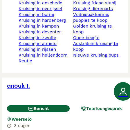
kruising in enschede
kruising friese stabij
kruising in overijssel
kruising dierenarts
kruising in borne
vuilnisbakkenras
kruising in hardenberg
puppies te koop
kruising in kampen
golden kruising te
kruising in deventer
koop
kruising in zwolle
oude beagle
kruising in almelo
australian kruising te
kruising in rijssen
koop
kruising in hellendoorn
nieuwe kruising pups
reutje
anouk t.
Bericht
Telefoongesprek
Weerselo
3 dagen