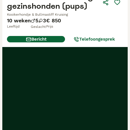
gezinshonden (pups)
Kooikerhondje & Bullmastiff Kruising
10 weken
5
3
€ 850
Leeftijd
Prijs
Geslacht
Bericht
Telefoongesprek