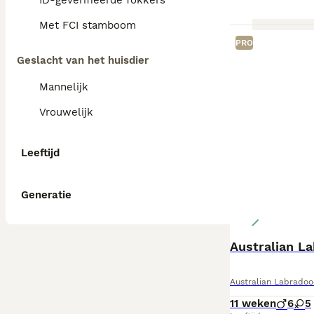
ID-geverifieerde fokkers
Met FCI stamboom
PRO
Geslacht van het huisdier
Mannelijk
Vrouwelijk
Leeftijd
Generatie
Australian L
Australian Labradoo
11 weken
6
5