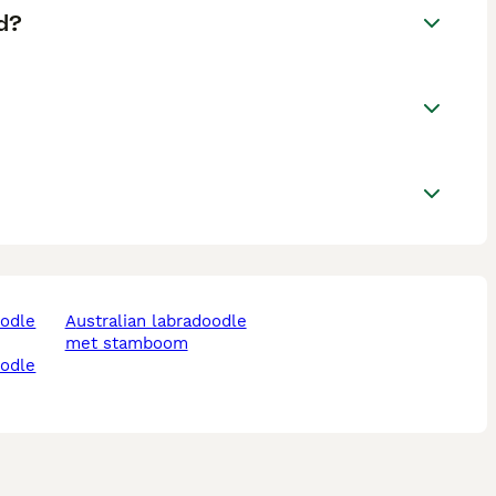
d?
australian labradoodle
met stamboom