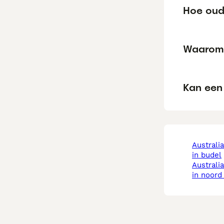
Hoe oud
Waarom 
Kan een 
australian labradoodle
in budel
australian labradoodle
in noord