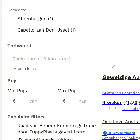
Gemeente
Steenbergen (1)
Capelle aan Den IJssel (1)
Trefwoord
0/100 tekens
Geweldige Au
Prijs
Min Prijs
Max Prijs
Australian Labradoo
€
€
4 weken
1
3
Leeftijd
Geslacht
Populaire filters
Raad van Beheer kennelregistratie
door PuppyPlaats geverifieerd
Id Geverifieerd
Steenbergen
(7.5km)