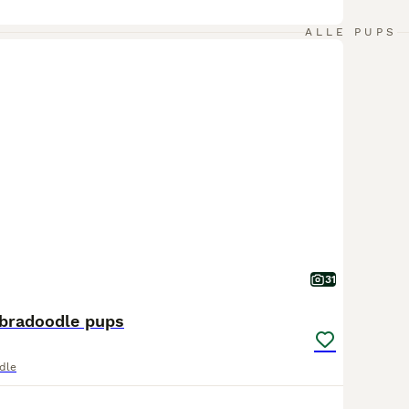
ALLE PUPS
31
abradoodle pups
dle