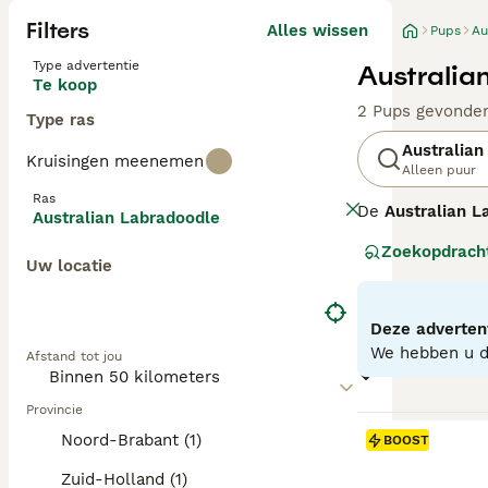
Filters
Alles wissen
Pups
Au
Type advertentie
Australia
Te koop
2 Pups gevonde
Type ras
Australian
Kruisingen meenemen
Alleen puur
Ras
De
Australian L
Australian Labradoodle
ontstaan in Aust
Zoekopdrach
Spaniels, ontwo
Uw locatie
generatie labra
verhaart, wat ze
middelgroot tot 
Deze advertent
waardoor ze uit
We hebben u do
Afstand tot jou
stimulatie nodi
gezondheidsteste
gezinnen met ki
Provincie
Noord-Brabant (1)
BOOST
Zuid-Holland (1)