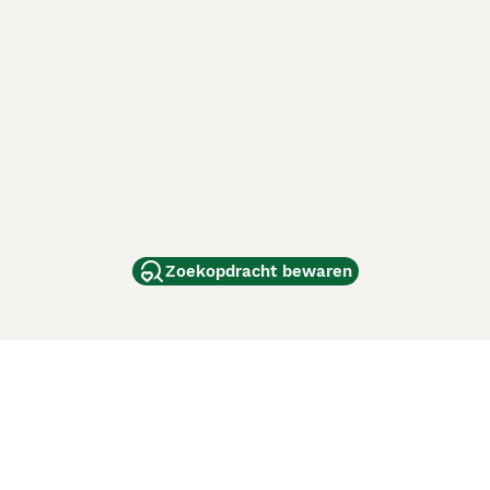
Zoekopdracht bewaren
dam
and
ag