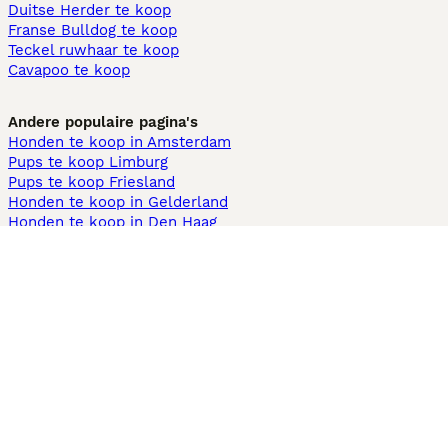
Duitse Herder te koop
Franse Bulldog te koop
Teckel ruwhaar te koop
Cavapoo te koop
Andere populaire pagina's
Honden te koop in Amsterdam
Pups te koop Limburg​
Pups te koop Friesland​
Honden te koop in Gelderland
Honden te koop in Den Haag
Honden te koop in Enschede
Adopteer hond in Nederland
Informatie
Over ons
Privacybeleid
Support
Pers
Voorwaarden
Pups verkopen