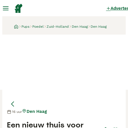
Adverte
Pups
Poedel
Zuid-Holland
Den Haag
Den Haag
Den Haag
16 uur
Moeder
Moeder
Een nieuw thuis voor