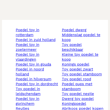
poedel toy in
poedel dwerg
rotterdam
middenslag poedel te
poedel in zuid holland
koop
poedel toy in
toy poedel
zoetermeer
beschikbaar
poedel toy in
kleine toy poedel te
vlaardingen
koop
poedel toy in gouda
konings poedel
poedel in noord
toy poedel zwart
holland
toy poedel stamboom
poedel in hilversum
toy poedel rood
poedel toy in dordrecht
poedel pups met
toy poedel in
stamboom
leidschendam
toy poedel nestje
poedel toy in
dwerg toy poedel
gorinchem
koningpoedel
reutjes
abrikoos poedel kopen