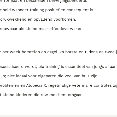
ine formaat en bescheiden bewegingsbehoefte.
amheid wanneer training positief en consequent is.
 indrukwekkend en opvallend voorkomen.
rouwbaar als kleine maar effectieve waker.
r per week borstelen en dagelijks borstelen tijdens de twee j
socialiseerd wordt; blaftraining is essentieel van jongs af aan
jn; niet ideaal voor eigenaren die veel van huis zijn.
roblemen en Alopecia X; regelmatige veterinaire controles zij
et kleine kinderen die ruw met hem omgaan.