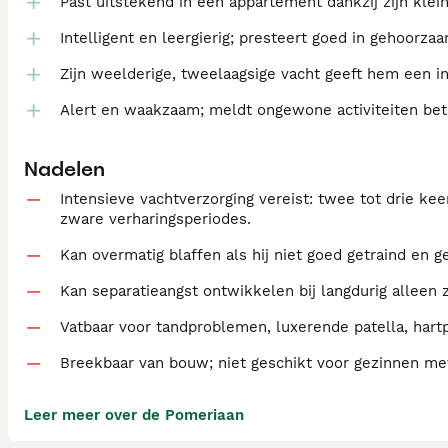
Past uitstekend in een appartement dankzij zijn kle
Intelligent en leergierig; presteert goed in gehoorza
Zijn weelderige, tweelaagsige vacht geeft hem een
Alert en waakzaam; meldt ongewone activiteiten bet
Nadelen
Intensieve vachtverzorging vereist: twee tot drie kee
zware verharingsperiodes.
Kan overmatig blaffen als hij niet goed getraind en ge
Kan separatieangst ontwikkelen bij langdurig alleen zi
Vatbaar voor tandproblemen, luxerende patella, hartp
Breekbaar van bouw; niet geschikt voor gezinnen m
Leer meer over de Pomeriaan