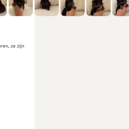
en, ze zijn 
euwe huisje
