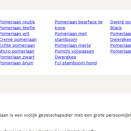
pomeriaan reutje
pomeriaan bearface te
dwerg p
pomeriaan teefje
koop
black
pomeriaan wit
pomeriaan met
pomeriaa
creme pomeriaan
stamboom
dwergke
echte pomeriaan
pomeriaan merle
pomeria
micro pomeriaan
pomchi volwassen
pomeriaa
pomeriaan zwart
dwergkee
pomeriaan bruin
fci stamboom hond
an is een vrolijk gezelschapsdier met een grote persoonlijkh