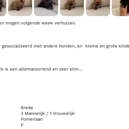
 en mogen volgende week verhuizen.

gesocialiseerd met andere honden, en  kleine en grote kinder
e is een allemansvriend en zeer slim

ien van een paspoort, Uiteraard krijgen voer mee naar hun ni
Breda
om

3 Mannelijk / 1 Vrouwelijk
Pomeriaan
Ze zijn vanaf vandaag ook te reserveren we houden niks vast ze mogen over enkele dagen gehaald worden 
P