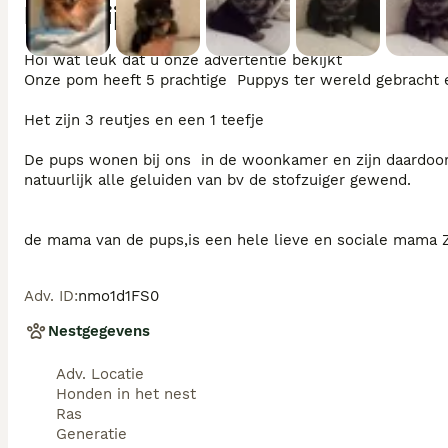
Beschrijving
Moeder
Hoi wat leuk dat u onze advertentie bekijkt

Onze pom heeft 5 prachtige  Puppys ter wereld gebracht
Het zijn 3 reutjes en een 1 teefje 

De pups wonen bij ons  in de woonkamer en zijn daardoor 
natuurlijk alle geluiden van bv de stofzuiger gewend.

de mama van de pups,is een hele lieve en sociale mama Z
de Papa is een zorgvuldig uitgekozen dekreu

Adv. ID
:
nmo1d1FS0
Nestgegevens
Ze zijn volgens schema ontwormt, gechip ingeënt en voorz
Adv. Locatie
Wilt u de pups komen bewonderen bent u van harte welk
Honden in het nest
Ras
Generatie