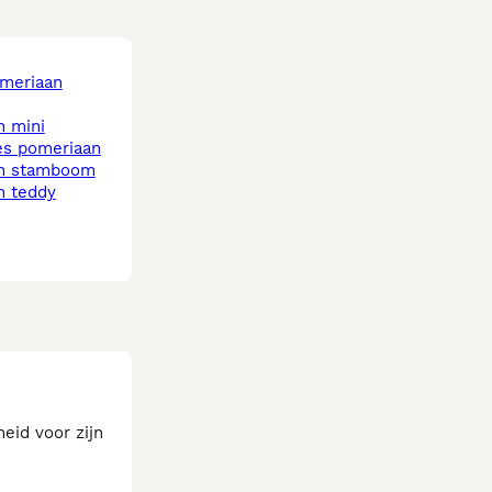
omeriaan
n mini
es pomeriaan
an stamboom
n teddy
eid voor zijn