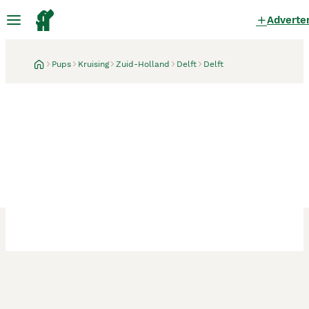
Adverte
Pups
Kruising
Zuid-Holland
Delft
Delft
Delft
3 weken
Eurasier/Duitse Herder x