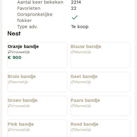
Puppypakket

Aantal keer bekeken
2214
Iedere pup gaat mee met een puppypakket, met onder 
Favorieten
22
andere een lapje met nestgeur en een zakje 
Oorspronkelijke
hondenvoer om de overgang naar het nieuwe huis zo 
fokker
soepel mogelijk te maken.

Type adv.
Te koop
Nest
Gereserveerd
Geplaatst
Oranje bandje
Blauw bandje
Vrouwelijk
Mannelijk
€ 900
Geplaatst
Geplaatst
Bruin bandje
Geel bandje
Mannelijk
Mannelijk
Geplaatst
Geplaatst
Groen bandje
Paars bandje
Vrouwelijk
Mannelijk
Geplaatst
Geplaatst
Pink bandje
Rood bandje
Vrouwelijk
Mannelijk