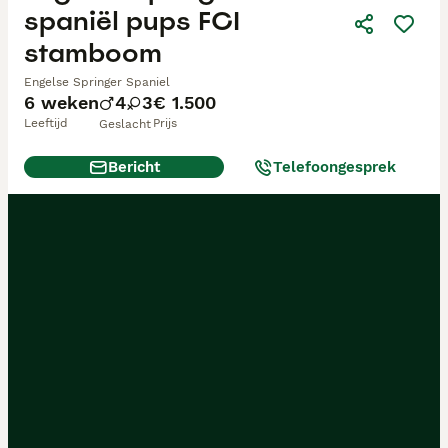
spaniël pups FCI
stamboom
Engelse Springer Spaniel
6 weken
4
3
€ 1.500
Leeftijd
Prijs
Geslacht
Bericht
Telefoongesprek