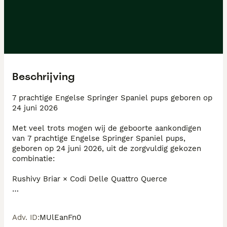
Beschrijving
7 prachtige Engelse Springer Spaniel pups geboren op 
24 juni 2026

Met veel trots mogen wij de geboorte aankondigen 
van 7 prachtige Engelse Springer Spaniel pups, 
geboren op 24 juni 2026, uit de zorgvuldig gekozen 
combinatie:

Rushivy Briar × Codi Delle Quattro Querce

Deze combinatie brengt niet alleen schoonheid, maar 
vooral gezondheid, werklust en een fantastisch 
Adv. ID
:
MUlEanFn0
karakter samen.
