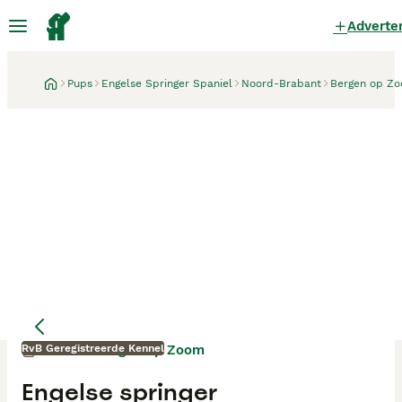
Adverte
Pups
Engelse Springer Spaniel
Noord-Brabant
Bergen op Z
RvB Geregistreerde Kennel
Bergen op Zoom
1 maand
Moeder
Moeder
Engelse springer