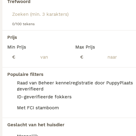
dezelfde categorie.
Trefwoord
Lees onze
Golden Retriever adviespagina
voor informatie
over dit hondenras.
0/100 tekens
Prijs
Min Prijs
Max Prijs
€
€
We hebben 0 Golden Retriever Pups te koop
in Drachtstercompagnie gevonden.
Als je toekomstige resultaten wil zien voor deze 
Populaire filters
exacte zoekopdracht, sla dan je zoekopdracht op en 
Raad van Beheer kennelregistratie door PuppyPlaats
vind jouw perfecte hond:
geverifieerd
Zoekopdracht bewaren
ID-geverifieerde fokkers
Met FCI stamboom
FAQ's
Geslacht van het huisdier