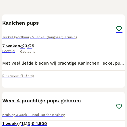
10
Kanichen pups
Teckel (korthaar) & Teckel (langhaar) Kruising
7 weken
3
5
Leeftijd
Geslacht
Met veel liefde bieden wij prachtige Kaninchen Teckel pups aan, geboren op 19 juni. Foto 9 zijn papa en mama allebei getest en gezond verklaard. De pups worden: Gevaccineerd Gechipt En zullen in het bezit zijn van een Europees dierenpaspoort. De pups groeien op in een liefdevolle omgeving en zijn sociaal, speels en gewend aan dagelijkse huiselijke geluiden. Hij/zij is byna klaar om naar een warm en liefdevol thuis te gaan. Heb je interesse of wil je meer informatie? Neem gerust contact op voor vragen of om een kennismaking in te plannen.
Eindhoven
(41.5km)
2
Weer 4 prachtige pups geboren
Kruising & Jack Russel Terriër Kruising
1 week
1
3
€ 1.500