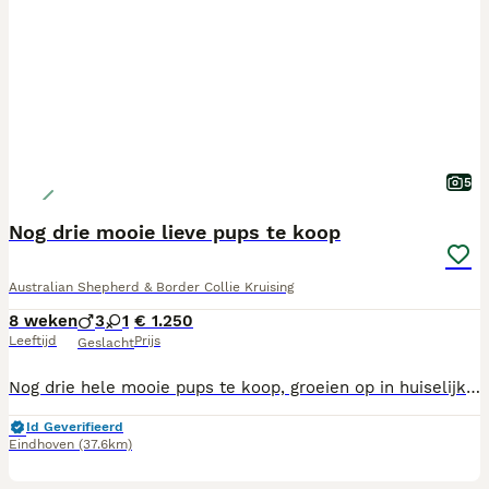
5
Nog drie mooie lieve pups te koop
Australian Shepherd & Border Collie Kruising
8 weken
3
1
€ 1.250
Leeftijd
Prijs
Geslacht
Nog drie hele mooie pups te koop, groeien op in huiselijke kring, vader en moeder beide aanwezig. Groeien ook op met andere honden en katten, mogen in aug het nest verlaten, bent u dan nog op vakantie dan mogen ze best wat langer blijven, wilt u een pup reserveren vragen we wel een aanbetaling. Pups zijn bij vertrek gevaccineerd ontwormd en hebben een paspoort en gechipt. Zoekt u nog een lieve betrouwbare hond kom dan zeker eens kijken, vader en moeder zijn beide heel lief en aanhankelijk
Id Geverifieerd
Eindhoven
(37.6km)
17