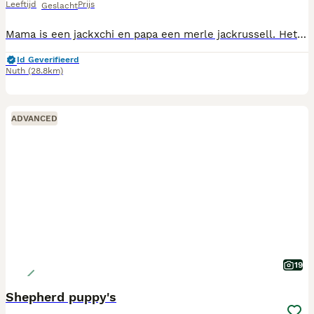
Leeftijd
Prijs
Geslacht
Mama is een jackxchi en papa een merle jackrussell. Het zijn 3 teefjes en de bont blue is een reutje. De foto van mama en papa staan erbij. Ze zijn in huis geboren, worden gesocialiseerd en een start met zindelijkheid gemaakt. Ze morgen pas eind september weg. U krijgt van mij dan een puppypakket incl voer en nestknuffeltje en een speeltje mee. Ik zet de adv alrijd vroeg, zodat ik een band kan opbouwem met de mensen en ze de pups kunnen zien opgroeien. Papa en mama op patella getest en vrij hiervan. #BLUE WIT REUTJE IS VERKOCHT!
Id Geverifieerd
Nuth
(28.8km)
ADVANCED
19
Shepherd puppy's