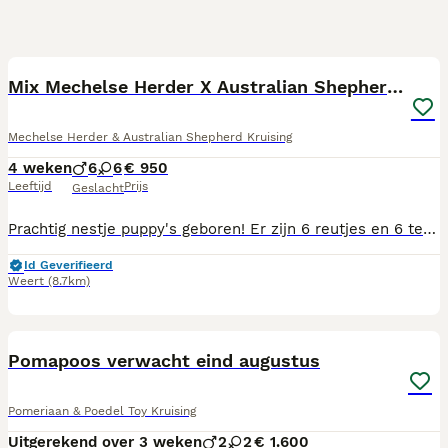
17
Mix Mechelse Herder X Australian Shepherd Puppy's
Mechelse Herder & Australian Shepherd Kruising
4 weken
6
6
€ 950
Leeftijd
Prijs
Geslacht
Prachtig nestje puppy's geboren! Er zijn 6 reutjes en 6 teefjes, stuk voor stuk uniek in kleur, vachttekening en vachtlengte. De pups groeien in huiselijke kring op. Mamma is een volle Mechelse Herder, lief van karakter, waaks, zeer trouw aan haar baasjes en gezin. Pappa is een Australian Shepherd, merle van vacht (foto 2 en 3) lief en speels karakter, een echte laid-back jongen. Beide ouders zijn getest op erfelijke afwijkingen, ook heupen/ellebogen, MDR1 VRIJ. De puppy's zijn nu bijna drie weken en mogen nu bezoek ontvangen. Eind augustus/begin september mogen ze naar hun nieuwe baasjes. Ze zijn dan voorzien van een chip, zijn geënt, en hebben een paspoortje. Ook zijn ze dan meerdere keren ontwormd. Iedere pup krijgt ook een puppypakket mee met speeltje, een doekje met nestgeur en puppybrokjes voor de eerste dagen. Let wel: een herder heeft een consequente opvoeding nodig; niet streng, maar duidelijk. Nee is nee, en ja is ja. Het eerste jaar zal pittig zijn, maar dan heb je een vriend voor het leven! Ervaring met honden is een pré. Voor meer info mag u altijd contact opnemen (06-22651748) en op verzoek stuur ik u een filmpje.
Id Geverifieerd
Weert
(8.7km)
6
Pomapoos verwacht eind augustus
Pomeriaan & Poedel Toy Kruising
Uitgerekend over 3 weken
2
2
€ 1.600