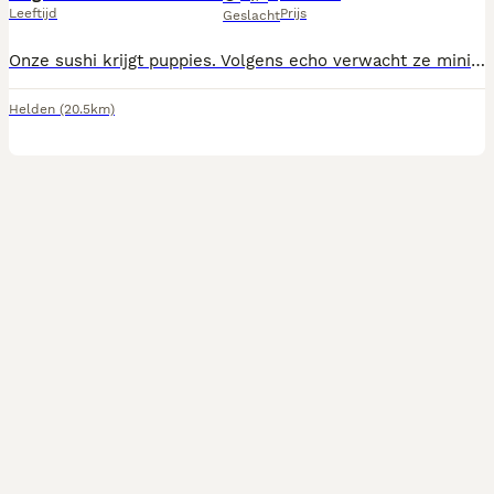
Leeftijd
Prijs
Geslacht
Onze sushi krijgt puppies. Volgens echo verwacht ze minimaal 3 of 4 puppies. Ze is gedekt met toypoedel tinus.
Helden
(20.5km)