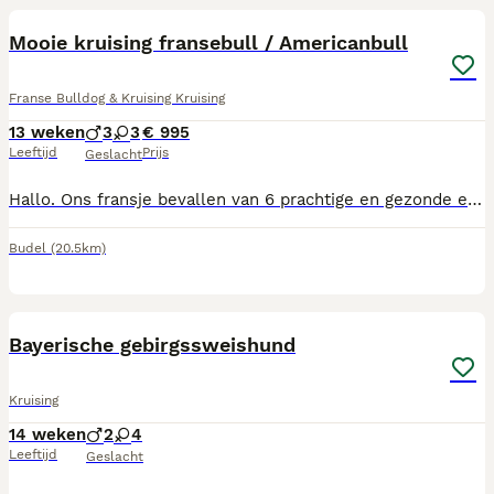
Mooie kruising fransebull / Americanbull
Franse Bulldog & Kruising Kruising
13 weken
3
3
€ 995
Leeftijd
Prijs
Geslacht
Hallo. Ons fransje bevallen van 6 prachtige en gezonde en hele mooie pups . Ze zijn geboren op 06-05-26. Ze zijn nu dus 6 weken oud 3x reutjes 3x teefjes Ze mogen het nest verlaten 1ste week van juli. De pups zijn met 2/4/6 weken netjes ontwormt en met 8 weken nog een keer. Ze krijgen deze week hun vaccinatie,s en chip Europees paspoort (NL) Vaderhond is een rode Amerikaanse bull Moederhond is een franse bull Bijde honden zijn aanwezig bij de pups Wij wonen in budel ( noord- brabant ) Voor intresse graag een berichtje Groetjes tim verhees
Budel
(20.5km)
25
Bayerische gebirgssweishund
Kruising
14 weken
2
4
Leeftijd
Geslacht