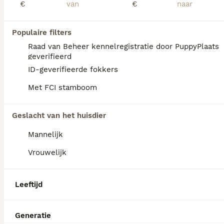
€
€
Id Geverifieerd
Eindhoven
(37.6km)
Populaire filters
33
Raad van Beheer kennelregistratie door PuppyPlaats
geverifieerd
BOOST
Nog één mooie Boomer pup!
ID-geverifieerde fokkers
Met FCI stamboom
Kruising & Shih Tzu Kruising
5 weken
2
4
€ 900
Leeftijd
Geslacht van het huisdier
Prijs
Geslacht
Mannelijk
Op 4 juli zijn in het midden van onze woonkamer 6 prachtige pups geboren. Moeder is een kruising Cavalier King Charles x ShiTzu, vader een ShiTzu. Er is nog één teefje beschikbaar. Het is het "groene" teefje, ook te zien op de eerste twee foto's. Helaas had ze niet zo'n zin om te poseren 😆 Geïnteresseerd? Maak een afspraak om deze juweeltjes te bewonderen. Ook voor vragen kunt u natuurlijk terecht. De pups mogen vanaf 29 augustus naar hun "forever home", natuurlijk in overleg.
Vrouwelijk
Nederweert
(13.9km)
Leeftijd
Generatie