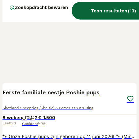
Zoekopdracht bewaren
Toon resultaten
(
13
)
10
BOOST
Eerste familiale nestje Poshie pups
Shetland Sheepdog (Sheltie) & Pomeriaan Kruising
8 weken
2
2
€ 1.500
Leeftijd
Prijs
Geslacht
🐾 Onze Poshie pups zijn geboren op 11 juni 2026! 🐾 (Mini Sheltie x Pomeriaan) Met heel veel liefde mogen wij de geboorte van ons allereerste nestje Poshie pups aankondigen. Twee teefjes als Twee reutjes zijn beschikbaar. De pups groeien op in huiselijke kring en worden van bij de geboorte omringd met veel liefde, zorg, aandacht en socialisatie. Ze maken dagelijks kennis met gewone huishoudelijke geluiden en krijgen veel menselijk contact. Zowel mama als papa zijn lieve, sociale honden met een zacht karakter. Beide ouders werden nagekeken door de dierenarts en hebben de nodige gezondheidsonderzoeken doorlopen. Onze pups zullen: 🐾 Huiselijk worden grootgebracht 🐾 Gewend zijn aan dagelijkse geluiden en menselijk contact 🐾 Regelmatig ontwormd worden 🐾 Correct gevaccineerd worden volgens leeftijd 🐾 Gechipt worden 🐾 Gecontroleerd worden door de dierenarts 🐾 Een Europees paspoort meekrijgen Verhuizen naar hun nieuwe thuis 🇧🇪 Binnen België mogen de pups hun nest verlaten vanaf de leeftijd van 8 weken. 🇳🇱 Voor Nederland gelden strengere regels. Pups moeten eerst een geldige rabiësvaccinatie krijgen vanaf 12 weken leeftijd, waarna nog een wachttijd van 21 dagen geldt. Hierdoor mogen pups pas naar Nederland verhuizen vanaf een leeftijd van ongeveer 15 weken. Ze krijgen hiervoor uiteraard de nodige vaccinaties, chipregistratie en documenten mee. Wij vinden het erg belangrijk dat onze pups terechtkomen in een warme en liefdevolle thuis. Daarom nemen wij graag de tijd om toekomstige baasjes beter te leren kennen. Bij interesse werken wij met een voorkeurslijst voor toekomstige baasjes. 💌 Stuur gerust een berichtje voor meer informatie, foto's of een kennismaking. We vertellen met plezier meer over onze kleine wondertjes!