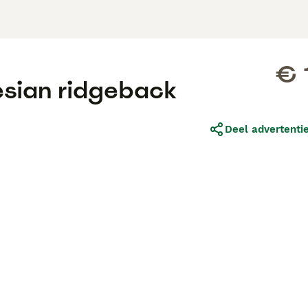
€ 
esian ridgeback
Deel advertenti