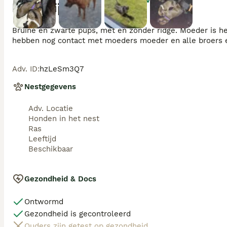
Beschrijving
Bruine en zwarte pups, met en zonder ridge. Moeder is he
Adv. ID
:
hzLeSm3Q7
Nestgegevens
Adv. Locatie
Honden in het nest
Ras
Leeftijd
Beschikbaar
Gezondheid & Docs
Ontwormd
Gezondheid is gecontroleerd
Ouders zijn getest op gezondheid