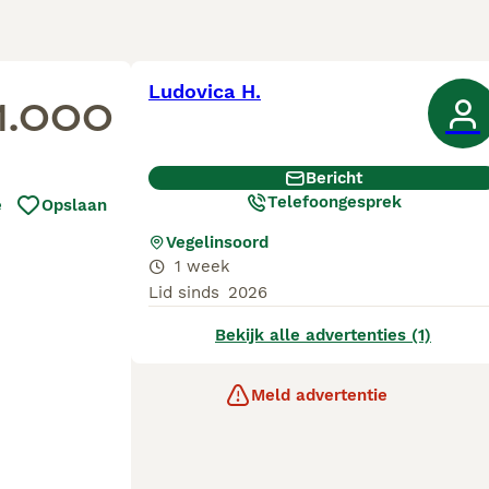
Ludovica H.
1.000
Bericht
Telefoongesprek
e
Opslaan
Vegelinsoord
1 week
Lid sinds
2026
Bekijk alle advertenties (1)
Meld advertentie