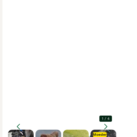
1
/
4
Moeder
Vergroten