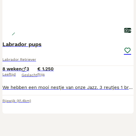
9
Labrador pups
Labrador Retriever
8 weken
3
€ 1.250
Leeftijd
Prijs
Geslacht
We hebben een mooi nestje van onze Jazz. 3 reutjes 1 bruin 2 zwart. Zowel vader als moeder zijn bij ons. Ouders zijn gekeurd op heupen en ellebogen Ze groeien op in huiselijke kring .
Rijswijk
(41.4km)