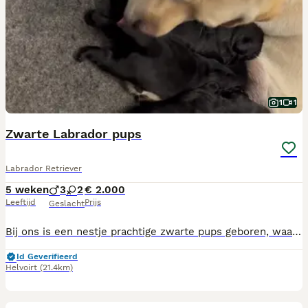
1
1
Zwarte Labrador pups
Labrador Retriever
5 weken
3
2
€ 2.000
Leeftijd
Prijs
Geslacht
Bij ons is een nestje prachtige zwarte pups geboren, waarvan nog pups beschikbaar zijn om het nest omstreeks 3 juli te verlaten. De ouders zijn Amerikaans kampioen Belquest Conclusions Chocolate Factory (Charlie) en Wahnahnish I See You(Luca) Beide ouderdieren voldoen ruimschoots aan de door de rasvereniging (Labrador kring Nederland) gestelde gezondheidseisen. Ouderdieren zijn vrij bevonden van HD, ED, en oogaandoeningen. Ook zijn de ouders onderzocht op diverse genetische aandoeningen zoals PRA, EIC, HNPK zodat de pups deze niet zullen krijgen. De pups groeien op in huiselijke kring en worden gesocialiseerd met de geluiden van alledag, grote en kleine honden, katten, en allerlei mensen en kinderen. De pups zijn in de eerste plaats geschikt als geweldige gezinshonden. Maar tevens zijn er diverse van bij ons geboren pups actief als hulphond of blindengeleidehond. Wanneer de pups het nest verlaten zijn ze vanzelfsprekend gechipt en gecontroleerd door de Raad van beheer en hebben ze een FCI STAMBOOM en dna profiel. Ook zijn ze gecontroleerd door de dierenarts, gevaccineerd en ontwormd volgens schema en in het bezit van een Europees paspoort. En krijgen ze een puppypakket met o.a. een knuffel met nestgeur en een maand gratis verzekering mee. Ook kunt u altijd terecht voor hulp of advies. Vragen of interesse? Neem gerust contact op. De pups mogen vanaf 25 augustus het nest verlaten, we hebben nog een reutjes en een teefje
Id Geverifieerd
Helvoirt
(21.4km)
23
1