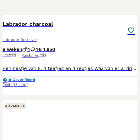
16
Labrador charcoal
Labrador Retriever
6 weken
4
4
€ 1.850
Leeftijd
Prijs
Geslacht
Een nestje van 8. 4 teefjes en 4 reutjes Waarvan er al drie zijn verkocht We zoeken een goed huisje voor onze pups hebben ze verdient Ze zijn heel mooi van kleur eentje heeft er twee kleuren ook heel apart gemêleerd is een teefje ze zijn graag buiten ze zijn goed gekeurd door de dierenarts vandaag
Id Geverifieerd
Esch
(15.4km)
ADVANCED