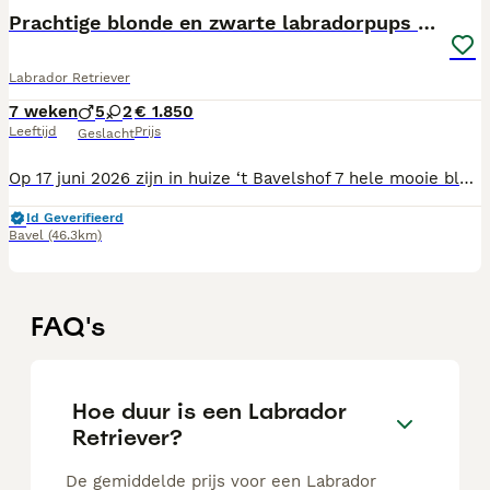
Prachtige blonde en zwarte labradorpups geboren! ♥
Labrador Retriever
7 weken
5
2
€ 1.850
Leeftijd
Prijs
Geslacht
Op 17 juni 2026 zijn in huize ‘t Bavelshof 7 hele mooie blonde en zwarte labradorpups geboren: 2 dames en 5 mannen! 😊 Alleen onze 2 knappe zwarte reutjes zijn nog brschikbaar. Wij zijn particuliere labradorliefhebbers, die al ruim 30 jaar af en toe een nestje labradors fokken volgens de regels van de NLV (Nederlandse Labrador Vereniging). Onze Ot (Otje van ’t Bavelshof) heeft dan ook voor alle benodigde gezondheidstesten de beste resultaten mogen scoren voor zowel de heupen (HD A), de ellebogen (ED-vrij) en de ogen (vrij). Dezelfde uitslagen behoren bij de knappe zwarte papa, Mattie (Erinhill Chase What Matters at Hyspire), die tevens diverse kampioenschappen op zijn naam heeft staan. Onze pups worden door de dierenarts gevolgd, krijgen tijdig alle wormkuren, worden gevaccineerd (6 weken), krijgen een eigen paspoort en een eigen stamboom, waarmee afkomst gegarandeerd is middels DNA controle door de Raad van Beheer. Ons nestje woont nu nog met mams in de huiskamer, waar ze met alle dagelijkse prikkels in aanraking komen en vanaf de 4 weken verhuizen ze naar een grotere speelruimte, zodat ze zich goed kunnen ontwikkelen, waar ze lekker samen kunnen spelen en waar ze tevens de eerste zindelijkheidstraining gaan meekrijgen. Onze pups mogen rond 12 augustus naar hun eigen nieuwe baasjes. Ben jij op zoek naar een mooie, lieve labradorpup? Neem gerust contact met ons op, we vertellen met liefde van alles over onze pups en horen vooral ook graag waar onze vriendjes terecht zouden komen. Anita en Huub Beenackers T: 06 19921545
Id Geverifieerd
Bavel
(46.3km)
FAQ's
Hoe duur is een Labrador
Retriever?
De gemiddelde prijs voor een Labrador