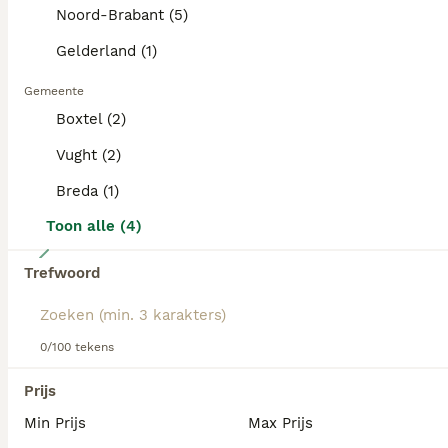
over dit hondenras.
Noord-Brabant (5)
PRO
Gelderland (1)
Gemeente
Boxtel (2)
Vught (2)
Breda (1)
Toon alle (4)
23
Trefwoord
Charcoal labrador retriever
Labrador Retriever
0/100 tekens
6 weken
4
4
€ 1.850
Leeftijd
Prijs
Prijs
Geslacht
Min Prijs
Max Prijs
Het is een een malig nestje ik wou dit een keer mee maken en het is super leuk druk maar heel leuk om ze opzien te groeien ieder heeft een eigen karakter heel leuk moeder is er supergoed en lief voor Ik hoop dat ze een super lief baasje krijgen en dat ze ern fijn leven krijgen We hebben nog ern hond meer en we houden er ook ern van de puppy's