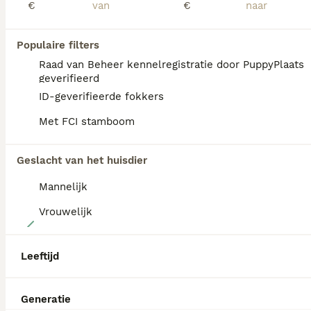
€
€
Id Geverifieerd
Esch
(15.4km)
Populaire filters
Raad van Beheer kennelregistratie door PuppyPlaats
PRO
geverifieerd
ID-geverifieerde fokkers
Met FCI stamboom
Geslacht van het huisdier
Mannelijk
Vrouwelijk
6
Gele Labrador reutjes
Leeftijd
Labrador Retriever
Generatie
8 weken
2
€ 2.000