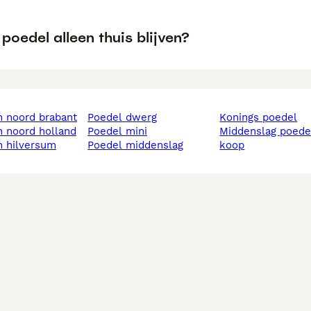
poedel alleen thuis blijven?
in noord brabant
poedel dwerg
konings poedel
in noord holland
poedel mini
middenslag poedel te
in hilversum
poedel middenslag
koop