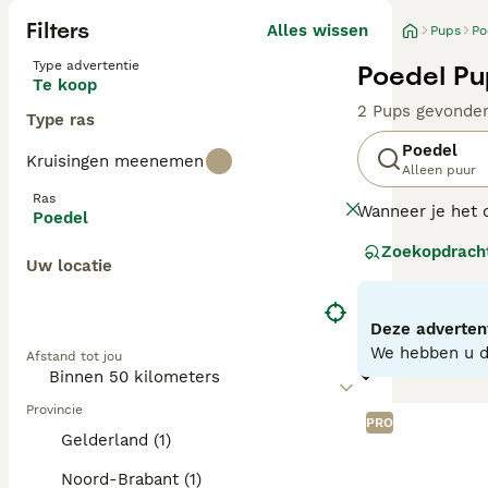
Filters
Alles wissen
Pups
Po
Type advertentie
Poedel Pu
Te koop
2 Pups gevonde
Type ras
Poedel
Kruisingen meenemen
Alleen puur
Ras
Wanneer je het o
Poedel
meest intellige
Zoekopdrach
Uw locatie
De poedel is er 
Lees onze
Poede
Deze advertent
We hebben u do
Afstand tot jou
Provincie
PRO
Gelderland (1)
Noord-Brabant (1)