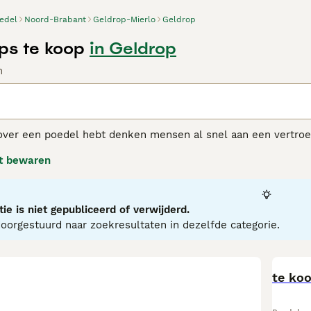
edel
Noord-Brabant
Geldrop-Mierlo
Geldrop
ps te koop
in Geldrop
n
ver een poedel hebt denken mensen al snel aan een vertroetel
nte hondenrassen en is het een uitstekende multifunctionele 
t bewaren
in verschillende maten: Toy, Dwerg, Middenslag en Groot.
l adviespagina
voor informatie over dit hondenras.
ie is niet gepubliceerd of verwijderd.
orgestuurd naar zoekresultaten in dezelfde categorie.
te ko