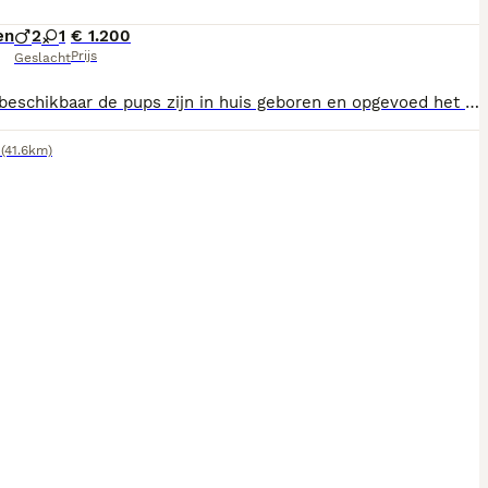
en
2
1
€ 1.200
Prijs
Geslacht
3 pups beschikbaar de pups zijn in huis geboren en opgevoed het zijn mooie vrije hondjes en bijna zindelijk er is een hond uit de bloed lijn van mijn hond is een hulphond de pups hebben hun 2de enting al gehad
(41.6km)