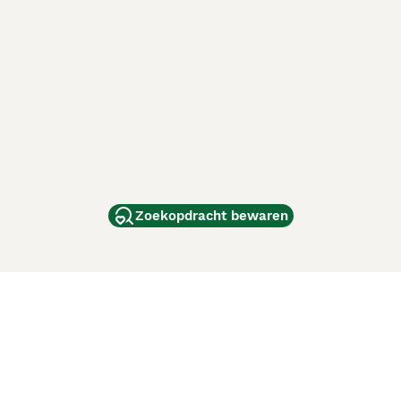
Zoekopdracht bewaren
dam
and
ag
de