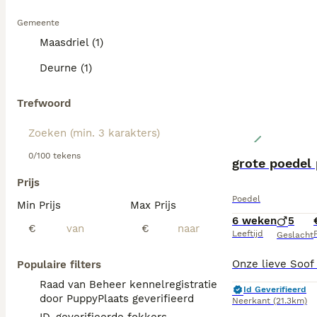
Gemeente
Maasdriel (1)
Deurne (1)
Trefwoord
0/100 tekens
grote poedel
Prijs
Poedel
Min Prijs
Max Prijs
6 weken
5
€
€
Leeftijd
P
Geslacht
Populaire filters
Raad van Beheer kennelregistratie
Id Geverifieerd
door PuppyPlaats geverifieerd
Neerkant
(21.3km)