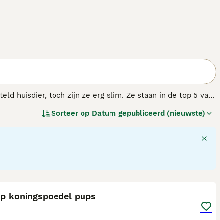
d huisdier, toch zijn ze erg slim. Ze staan in de top 5 van
hond die uitblinkt in vele hondensporten.
Sorteer op
Datum gepubliceerd (nieuwste)
6
op koningspoedel pups