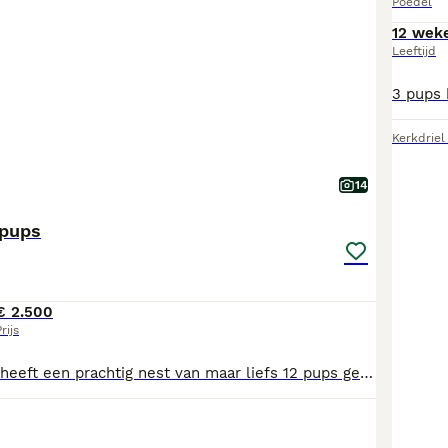
Poedel
12 wek
Leeftijd
Kerkdriel
14
 pups
€ 2.500
rijs
Onze lieve Soof heeft een prachtig nest van maar liefs 12 pups gekregen. ze zijn 100% poedel en volledig goedgekeurd met rontgen ecvo en een volledig goedgekeurd dna profiel. nu hebben ze niet alleen de mooiste kleurtjes , maar zijn deze pups ook de 4e generatie uit afgestudeerde hulphonden. Uit deze prachtige bewezen lijnen zijn nog enkele reutjes beschikbaar. Dus bent u op zoek naar een volwaardig gezinslid uit een zorgvuldig verandwoord gefokt nestje . u wilt echt een maatje voor het leven.. neem dan graag contact met ons op. we beandwoorden graag al u vragen. de koffie staat klaar