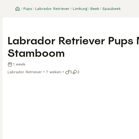
Pups
Labrador Retriever
Limburg
Beek
Spaubeek
Labrador Retriever Pups 
Stamboom
1 week
Labrador Retriever
7 weken
5
2