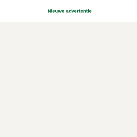
Nieuwe advertentie