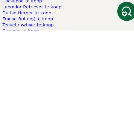
Cockapoo te koop
Labrador Retriever te koop
Duitse Herder te koop
Franse Bulldog te koop
Teckel ruwhaar te koop
Cavapoo te koop
Andere populaire pagina's
Honden te koop in Amsterdam
Pups te koop Limburg​
Pups te koop Friesland​
Honden te koop in Gelderland
Honden te koop in Den Haag
Honden te koop in Enschede
Adopteer hond in Nederland
Informatie
Over ons
Privacybeleid
Support
Pers
Voorwaarden