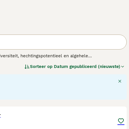
ersiteit, hechtingspotentieel en algehele
scheidenheid aan kenmerken van verschillende rassen
Sorteer op
Datum gepubliceerd (nieuwste)
uren kunnen variëren van effen tot veelkleurig, en
eke charme. Als veelzijdige metgezellen kunnen
 geschikt voor actieve huishoudens of rustige huizen. Hun
lend kenmerk, wat hen robuuste metgezellen maakt.
erken biedt om van te genieten en te koesteren.
6
r