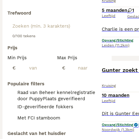
Kruising
5 maanden
1
Trefwoord
Leeftijd
Gesla
0/100 tekens
Opvang/Stichting
Leiden
(11.2km)
Prijs
Min Prijs
Max Prijs
€
€
Gunter zoekt 
Populaire filters
Kruising
Raad van Beheer kennelregistratie
10 maanden
door PuppyPlaats geverifieerd
Leeftijd
ID-geverifieerde fokkers
Met FCI stamboom
Opvang/Stichting
Noordwijk
(1.3km)
Geslacht van het huisdier