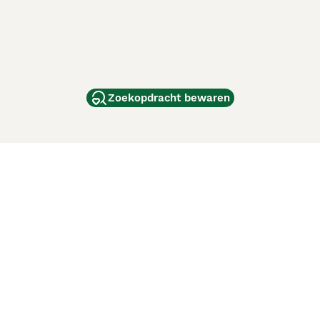
Zoekopdracht bewaren
dam
and
ag
de
d
ci Animali
Lancaster Puppies