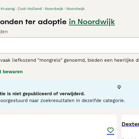
Kruising
Zuid-Holland
Noordwijk
Noordwijk
Honden ter adoptie
in Noordwijk
den
vaak liefkozend "mongrels" genoemd, bieden een heerlijke div
delen. Ze bestrijken een breed spectrum en kunnen een ver
t bewaren
nder variërende maten, persoonlijkheden en vachten. Vachtkle
kort, lang, krullend of recht zijn, wat bijdraagt aan hun uni
ich aanpassen aan veranderingen in de levensstijl en zijn ze
ige gezondheid, dankzij genetische diversiteit, is een opval
ie is niet gepubliceerd of verwijderd.
n temperament kunnen sterk variëren, wat unieke gedragskenm
orgestuurd naar zoekresultaten in dezelfde categorie.
6
Dexte