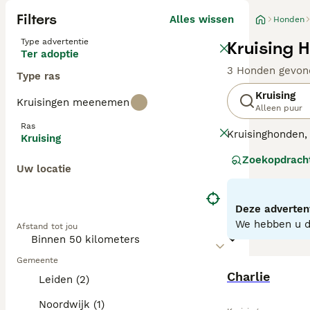
Filters
Alles wissen
Honden
Type advertentie
Kruising 
Ter adoptie
3 Honden gevon
Type ras
Kruising
Kruisingen meenemen
Alleen puur
Ras
Kruisinghonden, 
Kruising
gezondheidsvoor
Zoekopdrach
vertonen, waaro
Uw locatie
texturen kunnen 
kruisinghonden z
vaak veerkracht
Deze advertent
Intelligentie e
We hebben u do
Afstand tot jou
Gemeente
Charlie
Leiden (2)
Noordwijk (1)