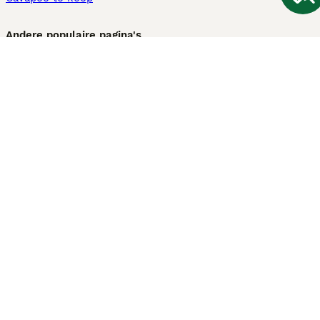
Andere populaire pagina's
Honden te koop in Amsterdam
Pups te koop Limburg​
Pups te koop Friesland​
Honden te koop in Gelderland
Honden te koop in Den Haag
Honden te koop in Enschede
Adopteer hond in Nederland
Informatie
Over ons
Privacybeleid
Support
Pers
Voorwaarden
Pups verkopen
Honden test