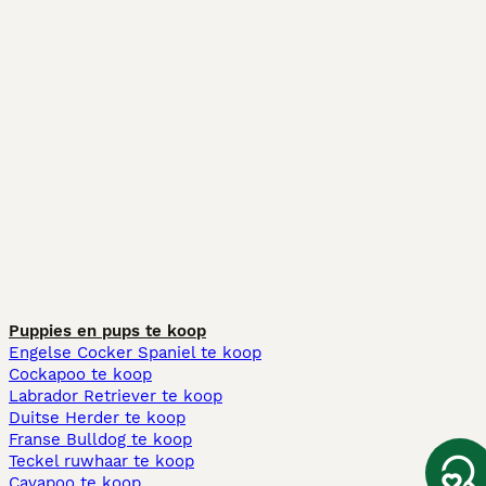
Puppies en pups te koop
Engelse Cocker Spaniel te koop
Cockapoo te koop
Labrador Retriever te koop
Duitse Herder te koop
Franse Bulldog te koop
Teckel ruwhaar te koop
Cavapoo te koop