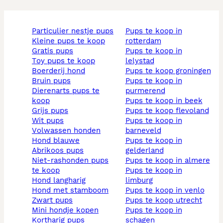
particulier nestje pups
pups te koop in
kleine pups te koop
rotterdam
gratis pups
pups te koop in
toy pups te koop
lelystad
boerderij hond
pups te koop groningen
bruin pups
pups te koop in
dierenarts pups te
purmerend
koop
pups te koop in beek
grijs pups
pups te koop flevoland
wit pups
pups te koop in
volwassen honden
barneveld
hond blauwe
pups te koop in
abrikoos pups
gelderland
niet-rashonden pups
pups te koop in almere
te koop
pups te koop in
hond langharig
limburg
hond met stamboom
pups te koop in venlo
zwart pups
pups te koop utrecht
mini hondje kopen
pups te koop in
kortharig pups
schagen