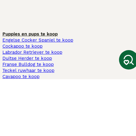
Puppies en pups te koop
Engelse Cocker Spaniel te koop
Cockapoo te koop
Labrador Retriever te koop
Duitse Herder te koop
Franse Bulldog te koop
Teckel ruwhaar te koop
Cavapoo te koop
Andere populaire pagina's
Honden te koop in Amsterdam
Pups te koop Limburg​
Pups te koop Friesland​
Honden te koop in Gelderland
Honden te koop in Den Haag
Honden te koop in Enschede
Adopteer hond in Nederland