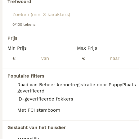
Trefwoord
Lees onze
Yorkshire Terriër adviespagina
voor informatie
over dit hondenras.
0/100 tekens
Prijs
Min Prijs
Max Prijs
We hebben 0 Yorkshire Terriër Pups te koop
€
€
in Almere gevonden.
Als je toekomstige resultaten wil zien voor deze 
exacte zoekopdracht, sla dan je zoekopdracht op en 
Populaire filters
vind jouw perfecte hond:
Raad van Beheer kennelregistratie door PuppyPlaats
Zoekopdracht bewaren
geverifieerd
ID-geverifieerde fokkers
Met FCI stamboom
FAQ's
Geslacht van het huisdier
Wat is de prijs van een