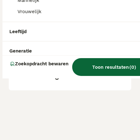
Mannelijk
Vrouwelijk
Hoe groot kan een yochon
worden?
Leeftijd
Welk ras is een Yochon?
Generatie
Zoekopdracht bewaren
Toon resultaten
(
0
)
Wat is een yochon?