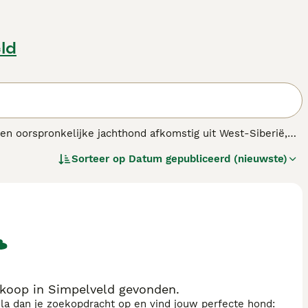
ld
 een oorspronkelijke jachthond afkomstig uit West-Siberië,
eciaal gefokt voor veelzijdige jacht, waaronder het
Sorteer op
Datum gepubliceerd (nieuwste)
t Siberische Laika
heeft een middelgroot postuur met een
de rechtopstaande oren en de opgerolde staart. Het
inct en waakzaamheid. Deze hond is loyal en vormt een
 Vanwege zijn hoge energie en behoefte aan mentale en
n eigenaren die ruimte en tijd hebben voor activiteiten
sen en minder geschikt als huishond. Zoektermen zoals 'west
nras' benadrukken dat deze hond een speciale, krachtige
 koop in Simpelveld gevonden.
sla dan je zoekopdracht op en vind jouw perfecte hond: