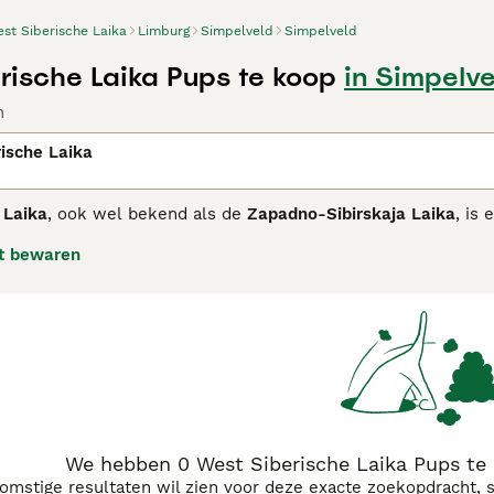
st Siberische Laika
Limburg
Simpelveld
Simpelveld
rische Laika Pups te koop
in Simpelve
n
ische Laika
 Laika
, ook wel bekend als de
Zapadno-Sibirskaja Laika
, is
nd werd geselecteerd uit inheemse Laika-populaties en is sp
t bewaren
thouden van wild zoals eekhoorns, beren en elanden. De
Wes
htig haar dat beschermt tegen koude en vocht. Typisch zijn 
onafhankelijk, levendig en moedig, met een sterke jachtinst
 zijn baasje, maar kan afwachtend zijn tegenover vreemden.
ie is de
West Siberische Laika
het meest geschikt voor ervare
elingen en jachttraining. Het ras is ideaal voor actieve men
 karakter', 'west siberische laika pup kopen' en 'laika honde
r liefhebbers van Siberische hondenrassen.
We hebben 0 West Siberische Laika Pups te
komstige resultaten wil zien voor deze exacte zoekopdracht, 