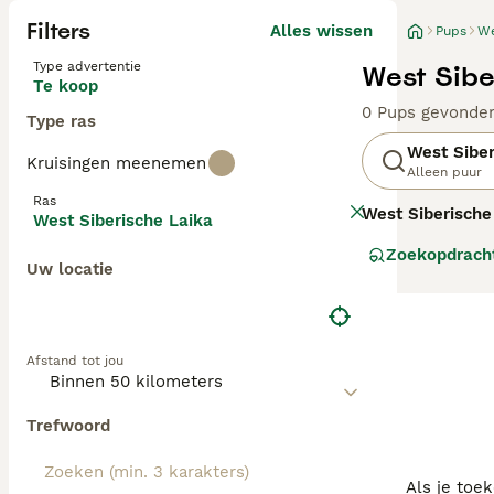
Filters
Alles wissen
Pups
We
Type advertentie
West Sibe
Te koop
0 Pups gevonde
Type ras
West Siber
Kruisingen meenemen
Alleen puur
Ras
West Siberische
West Siberische Laika
Rusland. Deze ho
Zoekopdrach
opsporen en vas
Uw locatie
dicht, dubbelvac
temperament is 
hechte band met
fysieke stimulat
Afstand tot jou
zoals lange wand
siberische laika
metgezel is voo
Trefwoord
Als je toe