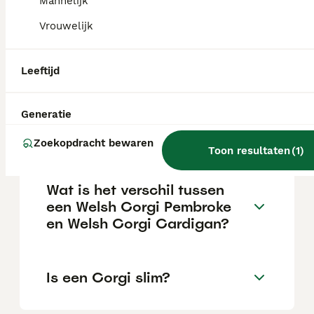
Mannelijk
Vrouwelijk
Is een Corgi een makkelijke
hond?
Leeftijd
Generatie
Hoe oud wordt een Welsh
Corgi gemiddeld?
Zoekopdracht bewaren
Toon resultaten
(
1
)
Wat is het verschil tussen
een Welsh Corgi Pembroke
en Welsh Corgi Cardigan?
Is een Corgi slim?