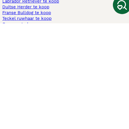
Labrador Retriever te koop
Duitse Herder te koop
Franse Bulldog te koop
Teckel ruwhaar te koop
Cavapoo te koop
Andere populaire pagina's
Honden te koop in Amsterdam
Pups te koop Limburg​
Pups te koop Friesland​
Honden te koop in Gelderland
Honden te koop in Den Haag
Honden te koop in Enschede
Adopteer hond in Nederland
Informatie
Over ons
Privacybeleid
Support
Pers
Voorwaarden