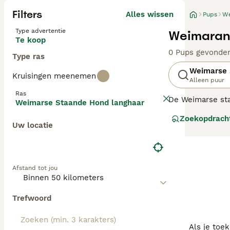
Filters
Alles wissen
Pups
We
Type advertentie
Weimaran
Te koop
0 Pups gevonde
Type ras
Weimarse 
Kruisingen meenemen
Alleen puur
Ras
De Weimarse sta
Weimarse Staande Hond langhaar
zijn prima gesch
Zoekopdrach
voor alle honde
Uw locatie
Lees onze Weima
Afstand tot jou
Trefwoord
Als je toe