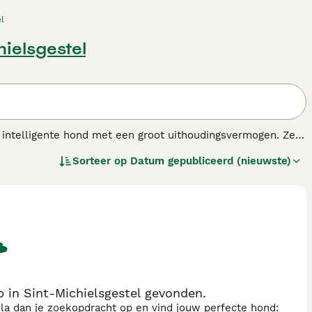
el
hielsgestel
 intelligente hond met een groot uithoudingsvermogen. Ze
 geeft hij, mits goed gesocialiseerd, - wat belangrijk is
Sorteer op
Datum gepubliceerd (nieuwste)
in Sint-Michielsgestel gevonden.
sla dan je zoekopdracht op en vind jouw perfecte hond: