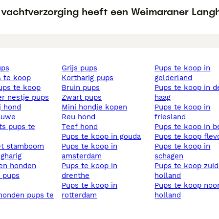
 vachtverzorging heeft een Weimaraner Lang
ups
grijs pups
pups te koop in
s te koop
kortharig pups
gelderland
pups te koop
bruin pups
pups te koop in den
ier nestje pups
zwart pups
haag
ij hond
mini hondje kopen
pups te koop in
lauwe
reu hond
friesland
teef hond
pups te koop in 
pups te koop in gouda
pups te koop fle
et stamboom
pups te koop in
pups te koop in
ngharig
amsterdam
schagen
sen honden
pups te koop in
pups te koop zuid
s pups
drenthe
holland
pups te koop in
pups te koop noord
rotterdam
holland