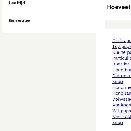
Leeftijd
Hoeveel
Generatie
gratis p
toy pup
kleine 
particul
boerder
hond b
dierenarts pups te
koop
hond m
hond la
volwas
abrikoo
wit pups
niet-rashonden pups te
koop