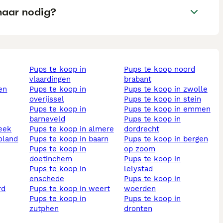
haar nodig?
pups te koop in
pups te koop noord
vlaardingen
brabant
pups te koop in
pups te koop in zwolle
overijssel
pups te koop in stein
pups te koop in
pups te koop in emmen
barneveld
pups te koop in
beek
pups te koop in almere
dordrecht
voland
pups te koop in baarn
pups te koop in bergen
pups te koop in
op zoom
doetinchem
pups te koop in
pups te koop in
lelystad
enschede
pups te koop in
pups te koop in weert
woerden
pups te koop in
pups te koop in
zutphen
dronten