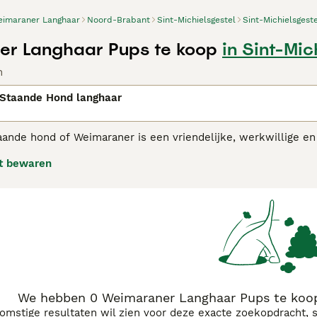
imaraner Langhaar
Noord-Brabant
Sint-Michielsgestel
Sint-Michielsgest
er Langhaar Pups te koop
in Sint-Mic
n
Staande Hond langhaar
ande hond of Weimaraner is een vriendelijke, werkwillige en
ikt voor de jacht, niet bang van water, maar ook als gezinshond
t bewaren
n - geen problemen.
raner adviespagina voor informatie over dit hondenras.
We hebben 0 Weimaraner Langhaar Pups te koop 
komstige resultaten wil zien voor deze exacte zoekopdracht, 