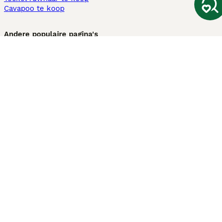
Cavapoo te koop
Andere populaire pagina's
Honden te koop in Amsterdam
Pups te koop Limburg​
Pups te koop Friesland​
Honden te koop in Gelderland
Honden te koop in Den Haag
Honden te koop in Enschede
Adopteer hond in Nederland
Informatie
Over ons
Privacybeleid
Support
Pers
Voorwaarden
Pups verkopen
Honden test