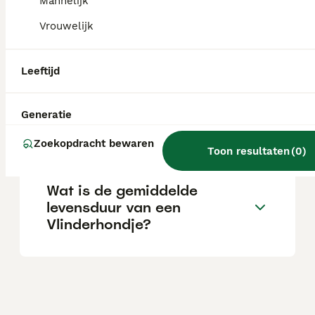
Mannelijk
Vrouwelijk
Wat is de prijs van een
Vlinderhondje puppy?
Leeftijd
Generatie
Wat is het karakter van een
Vlinderhondje?
Zoekopdracht bewaren
Toon resultaten
(
0
)
Wat is de gemiddelde
levensduur van een
Vlinderhondje?