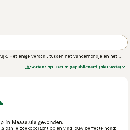
lijk. Het enige verschil tussen het vlinderhondje en het
hondje heeft grote staande oren, die aan een vlinder
Sorteer op
Datum gepubliceerd (nieuwste)
hangen. Beide typen kunnen in één nestje voorkomen. Het
an zijn eigenaar of de leden van het gezin waarin hij leeft.
derenmaar eist veel aandacht.
p in Maassluis gevonden.
sla dan je zoekopdracht op en vind jouw perfecte hond: