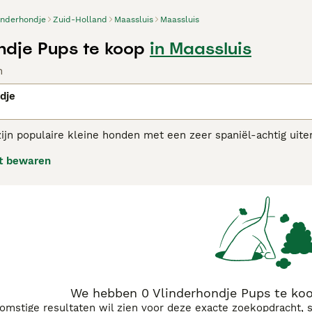
inderhondje
Zuid-Holland
Maassluis
Maassluis
ndje Pups te koop
in Maassluis
n
dje
ijn populaire kleine honden met een zeer spaniël-achtig uiter
ene 'nachtvlinderhondje' is de vorm van de oren. Het vlinder
t bewaren
 denken. De eveneens grote oren van het nachtvlinderhondje 
eft een waakzaam en opgewekt karakter, Hij hecht zich sterk a
ligent en levendig ras dat een goede wandeling weet te waar
erhondjes adviespagina voor informatie over dit hondenras.
We hebben 0 Vlinderhondje Pups te koo
komstige resultaten wil zien voor deze exacte zoekopdracht, 