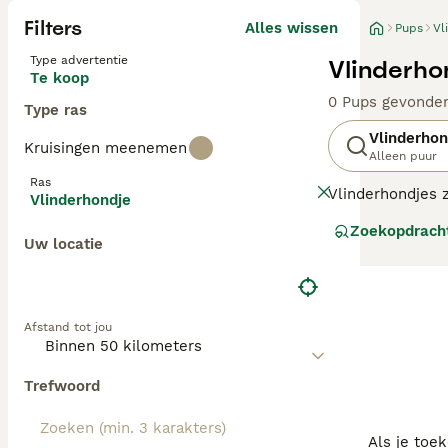
Filters
Alles wissen
Pups
Vl
Type advertentie
Vlinderho
Te koop
0 Pups gevonde
Type ras
Vlinderhon
Kruisingen meenemen
Alleen puur
Ras
Vlinderhondjes z
Vlinderhondje
minder vaak gezi
Zoekopdrach
(papillon) doen
Uw locatie
vlinderhondje he
Het is een intel
Lees onze Vlind
Afstand tot jou
Trefwoord
Als je toe