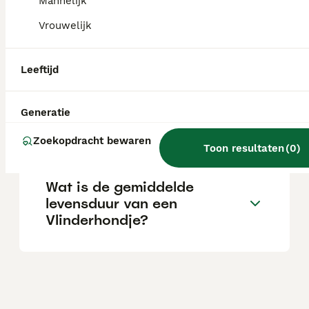
Mannelijk
Vrouwelijk
Wat is de prijs van een
Vlinderhondje puppy?
Leeftijd
Generatie
Wat is het karakter van een
Vlinderhondje?
Zoekopdracht bewaren
Toon resultaten
(
0
)
Wat is de gemiddelde
levensduur van een
Vlinderhondje?