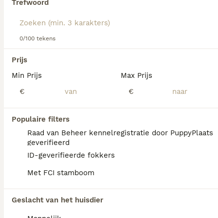
Trefwoord
We hebben 0 Vizsla Draadhaar Pups te koop
in Ommen gevonden.
0/100 tekens
Als je toekomstige resultaten wil zien voor deze 
exacte zoekopdracht, sla dan je zoekopdracht op en 
Prijs
vind jouw perfecte hond:
Min Prijs
Max Prijs
Zoekopdracht bewaren
€
€
FAQ's
Populaire filters
Raad van Beheer kennelregistratie door PuppyPlaats
geverifieerd
Wat kost een Vizsla
ID-geverifieerde fokkers
draadhaar?
Met FCI stamboom
Een Vizsla Draadhaar pup vraagt een
aanzienlijke investering die varieert
Geslacht van het huisdier
afhankelijk van de fokker.