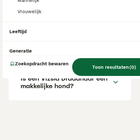
Mannelijk
Vrouwelijk
Wat is het karakter van een
Vizsla draadhaar?
Leeftijd
Is de Vizsla draadhaar
Generatie
gezond?
Zoekopdracht bewaren
Toon resultaten
(
0
)
Is een Vizsla Draadhaar een
makkelijke hond?