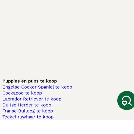
Puppies en pups te koop
Engelse Cocker Spaniel te koop
Cockapoo te koop
Labrador Retriever te koop
Duitse Herder te koop
Franse Bulldog te koop
Teckel ruwhaar te koop
Cavapoo te koop