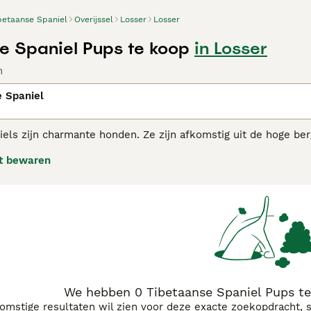
betaanse Spaniel
Overijssel
Losser
Losser
e Spaniel Pups te koop
in Losser
n
 Spaniel
iels zijn charmante honden. Ze zijn afkomstig uit de hoge b
iken. Het zijn populaire gezelschaps- en familiehonden dank
t bewaren
aanse Spaniel adviespagina
voor informatie over dit hondenra
We hebben 0 Tibetaanse Spaniel Pups te
komstige resultaten wil zien voor deze exacte zoekopdracht, 