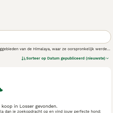
erggebieden van de Himalaya, waar ze oorspronkelijk werden
zij hun innemende persoonlijkheden en schattige uiterlijk.
Sorteer op
Datum gepubliceerd (nieuwste)
s.
 koop in Losser gevonden.
sla dan je zoekopdracht op en vind jouw perfecte hond: