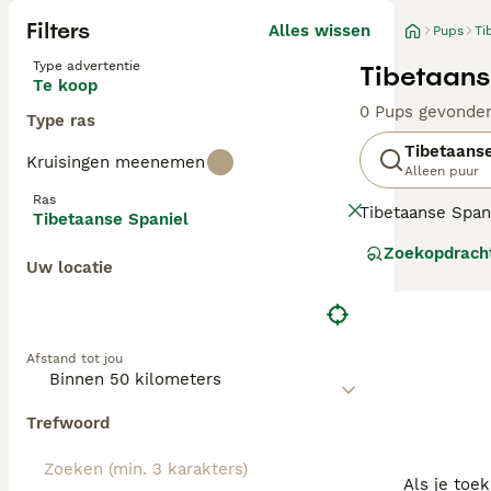
Filters
Alles wissen
Pups
Ti
Type advertentie
Tibetaans
Te koop
0 Pups gevonde
Type ras
Tibetaanse
Kruisingen meenemen
Alleen puur
Ras
Tibetaanse Span
Tibetaanse Spaniel
gefokt door monn
Zoekopdrach
Uw locatie
Lees onze
Tibet
Afstand tot jou
Trefwoord
Als je toe