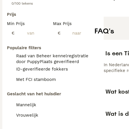
0/100 tekens
Prijs
Min Prijs
Max Prijs
FAQ's
€
€
Populaire filters
Is een T
Raad van Beheer kennelregistratie
door PuppyPlaats geverifieerd
In Nederlan
ID-geverifieerde fokkers
specifieke 
Met FCI stamboom
Wat kos
Geslacht van het huisdier
Mannelijk
Wat is 
Vrouwelijk