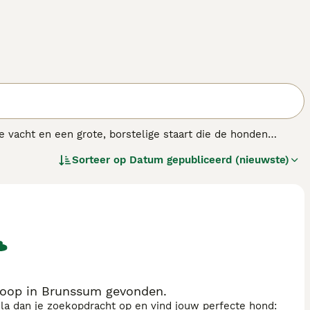
 vacht en een grote, borstelige staart die de honden
raag en zwaar lijken, kunnen Tibetan Mastiffs een flinke
Sorteer op
Datum gepubliceerd (nieuwste)
oor mensen die voor het eerst een hond nemen. Hoewel
r iemand die bekend is met het ras of een soortgelijk type
.
koop in Brunssum gevonden.
sla dan je zoekopdracht op en vind jouw perfecte hond: