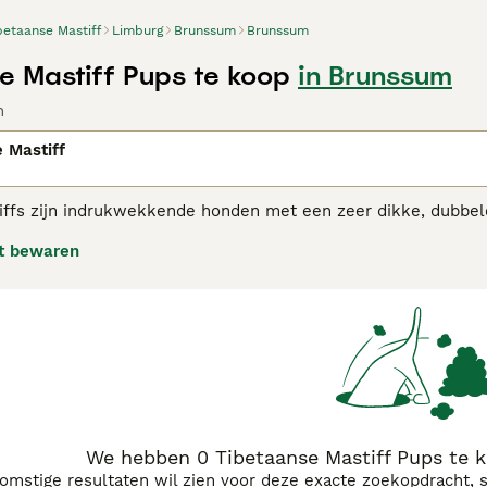
betaanse Mastiff
Limburg
Brunssum
Brunssum
e Mastiff Pups te koop
in Brunssum
n
 Mastiff
iffs zijn indrukwekkende honden met een zeer dikke, dubbele
 rug dragen. Ze zijn sterk gebouwd en hoewel ze misschien t
t bewaren
n wanneer ze die nodig hebben. Ze zijn geen goede keuze v
chtig zijn, moeten ze goed worden behandeld en getraind doo
aanse Mastiff adviespagina
voor informatie over dit hondenras
We hebben 0 Tibetaanse Mastiff Pups te 
komstige resultaten wil zien voor deze exacte zoekopdracht, 