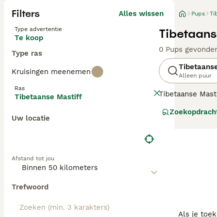
Filters
Alles wissen
Pups
Ti
Type advertentie
Tibetaans
Te koop
0 Pups gevonde
Type ras
Tibetaanse
Kruisingen meenemen
Alleen puur
Ras
Tibetaanse Mast
Tibetaanse Mastiff
gekruld over hun
Zoekopdrach
snelheid behale
Uw locatie
deze honden pra
hond.
Lees onze
Tibet
Afstand tot jou
Trefwoord
Als je toe