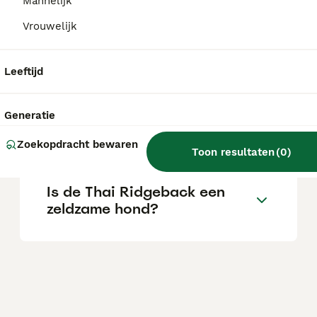
Mannelijk
Vrouwelijk
Is de Thai Ridgeback een
goede gezinshond?
Leeftijd
Generatie
Zijn Thai Ridgebacks
agressief?
Zoekopdracht bewaren
Toon resultaten
(
0
)
Is de Thai Ridgeback een
zeldzame hond?