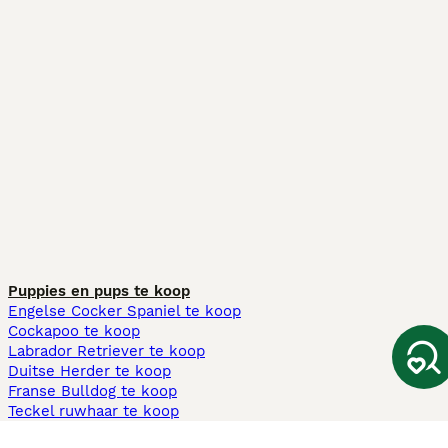
Puppies en pups te koop
Engelse Cocker Spaniel te koop
Cockapoo te koop
Labrador Retriever te koop
Duitse Herder te koop
Franse Bulldog te koop
Teckel ruwhaar te koop
Cavapoo te koop