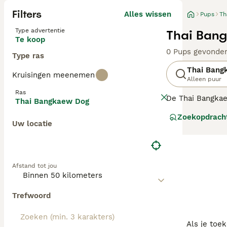
Filters
Alles wissen
Pups
Th
Type advertentie
Thai Bang
Te koop
0 Pups gevonde
Type ras
Thai Bang
Kruisingen meenemen
Alleen puur
Ras
De Thai Bangkae
Thai Bangkaew Dog
een robuust en g
Zoekopdrach
beroemd om zijn
Uw locatie
Hij heeft een e
een levendige e
aanhankelijke ho
Afstand tot jou
Trefwoord
Als je toe