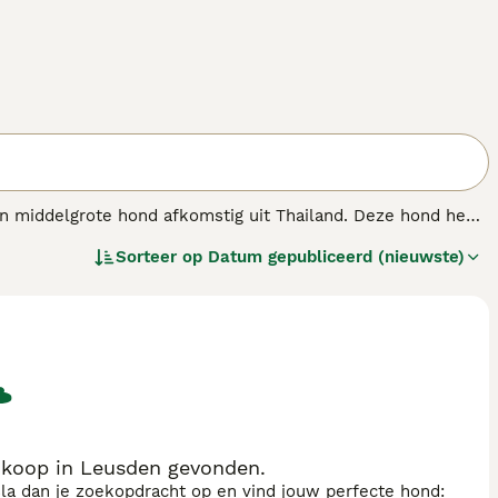
 middelgrote hond afkomstig uit Thailand. Deze hond heeft
l wit met zwart, bruin of grijs is. De Thai Bangkaew Dog is
Sorteer op
Datum gepubliceerd (nieuwste)
ende waakhond is, evenals een liefdevolle gezelschapshond.
n die veel tijd buiten doorbrengen en behoefte hebben aan
at de Thai Bangkaew Dog bekend om zijn vriendelijke en
koop in Leusden gevonden.
sla dan je zoekopdracht op en vind jouw perfecte hond: