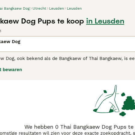
ai Bangkaew Dog
Utrecht
Leusden
Leusden
kaew Dog Pups te koop
in Leusden
n
kaew Dog
w Dog, ook bekend als de Bangkaew of Thai Bangkaew, is een
espierd lichaam, met een opvallend dubbele vacht die meesta
t bewaren
 loyale en beschermende karakter, waardoor hij een uitstek
nergiek en actieve aard, wat hem geschikt maakt voor gezinne
n intelligente hond. Ondanks zijn sterke waakinstincten, sta
uding tegenover zijn gezin.
We hebben 0 Thai Bangkaew Dog Pups te 
komstige resultaten wil zien voor deze exacte zoekopdracht, 