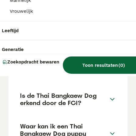
en duidelijke gedragsregels leert. Hij
Mannelijk
reageert dikwijls op instinct en heeft een
Vrouwelijk
echte leider en goede socialisatie nodig.
Leeftijd
Wat is de Thaise wilde
hond?
Generatie
Zoekopdracht bewaren
Wat is het populairste
Toon resultaten
(
0
)
hondenras in Thailand?
Is de Thai Bangkaew Dog
erkend door de FCI?
Waar kan ik een Thai
Bangkaew Dog puppy