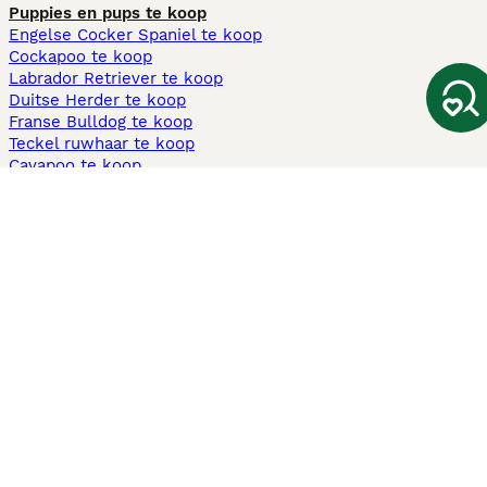
Puppies en pups te koop
Engelse Cocker Spaniel te koop
Cockapoo te koop
Labrador Retriever te koop
Duitse Herder te koop
Franse Bulldog te koop
Teckel ruwhaar te koop
Cavapoo te koop
Andere populaire pagina's
Honden te koop in Amsterdam
Pups te koop Limburg​
Pups te koop Friesland​
Honden te koop in Gelderland
Honden te koop in Den Haag
Honden te koop in Enschede
Adopteer hond in Nederland
Informatie
Over ons
Privacybeleid