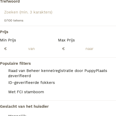
Trefwoord
actieve aard, wat hem geschikt maakt voor gezinnen die
veel tijd buiten doorbrengen en behoefte hebben aan een
levendige en intelligente hond. Ondanks zijn sterke
We hebben 0 Thai Bangkaew Dog Pups te
waakinstincten, staat de Thai Bangkaew Dog bekend om
0/100 tekens
koop in Heerlen gevonden.
zijn vriendelijke en aanhankelijke houding tegenover zijn
gezin.
Als je toekomstige resultaten wil zien voor deze 
Prijs
exacte zoekopdracht, sla dan je zoekopdracht op en 
vind jouw perfecte hond:
Min Prijs
Max Prijs
€
€
Zoekopdracht bewaren
Populaire filters
FAQ's
Raad van Beheer kennelregistratie door PuppyPlaats
geverifieerd
ID-geverifieerde fokkers
Wat is het karakter van een
Met FCI stamboom
Thai Bangkaew Dog?
De Thai Bangkaew Dog is trouw en loyaal
Geslacht van het huisdier
aan zijn gezin mits hij goed wordt opgevoed