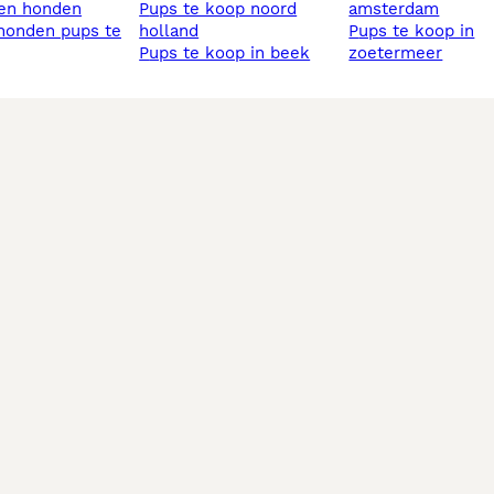
sen honden
pups te koop noord
amsterdam
holland
pups te koop in
pups te koop in beek
zoetermeer