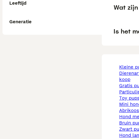
Leeftijd
Wat zijn
Generatie
Is het m
kleine 
dierenarts pups te
koop
gratis p
particul
toy pup
mini ho
abrikoo
hond m
bruin p
zwart p
hond la