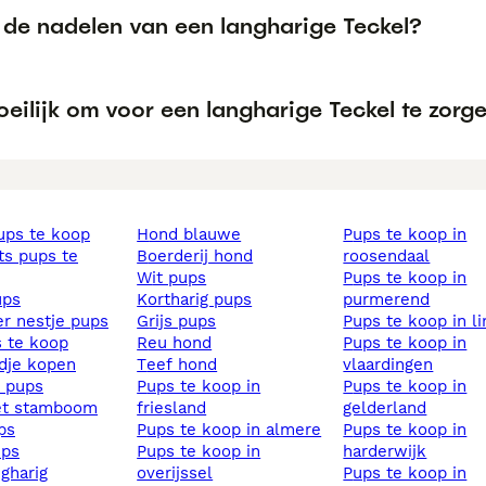
 de nadelen van een langharige Teckel?
oeilijk om voor een langharige Teckel te zorg
pups te koop
hond blauwe
pups te koop in
boerderij hond
roosendaal
wit pups
pups te koop in
ups
kortharig pups
purmerend
ier nestje pups
grijs pups
pups te koop in l
s te koop
reu hond
pups te koop in
ndje kopen
teef hond
vlaardingen
s pups
pups te koop in
pups te koop in
et stamboom
friesland
gelderland
ups
pups te koop in almere
pups te koop in
ups
pups te koop in
harderwijk
ngharig
overijssel
pups te koop in