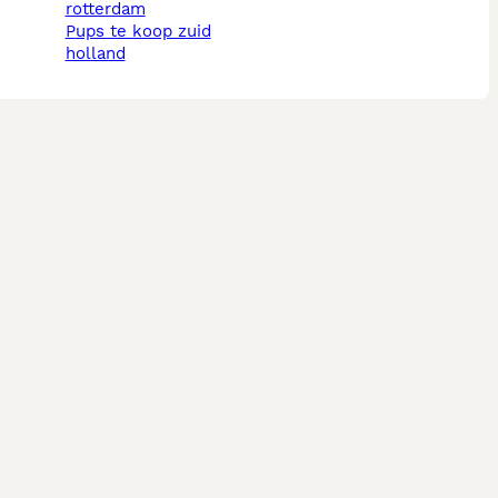
rotterdam
pups te koop zuid
holland