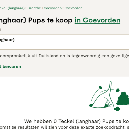
ckel (langhaar)
Drenthe
Coevorden
Coevorden
anghaar) Pups te koop
in Coevorden
n
nghaar)
oorspronkelijk uit Duitsland en is tegenwoordig een gezelli
ithoudingsvermogen. Hij is daarnaast ook een goede waakhon
t bewaren
 adviespagina voor informatie over dit hondenras.
We hebben 0 Teckel (langhaar) Pups te k
komstige resultaten wil zien voor deze exacte zoekopdracht, 