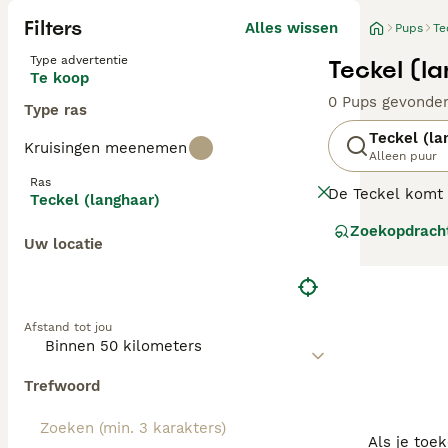
Filters
Alles wissen
Pups
Te
Type advertentie
Teckel (l
Te koop
0 Pups gevonde
Type ras
Teckel (la
Kruisingen meenemen
Alleen puur
Ras
De Teckel komt 
Teckel (langhaar)
met een groot u
Zoekopdrach
Uw locatie
Lees onze Teckel
Afstand tot jou
Trefwoord
Als je toe