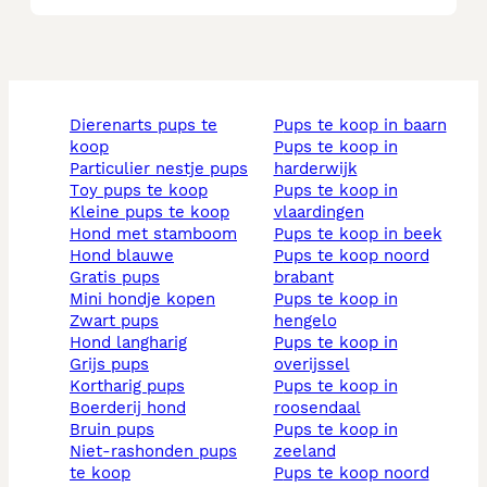
dierenarts pups te
pups te koop in baarn
koop
pups te koop in
particulier nestje pups
harderwijk
toy pups te koop
pups te koop in
kleine pups te koop
vlaardingen
hond met stamboom
pups te koop in beek
hond blauwe
pups te koop noord
gratis pups
brabant
mini hondje kopen
pups te koop in
zwart pups
hengelo
hond langharig
pups te koop in
grijs pups
overijssel
kortharig pups
pups te koop in
boerderij hond
roosendaal
bruin pups
pups te koop in
niet-rashonden pups
zeeland
te koop
pups te koop noord