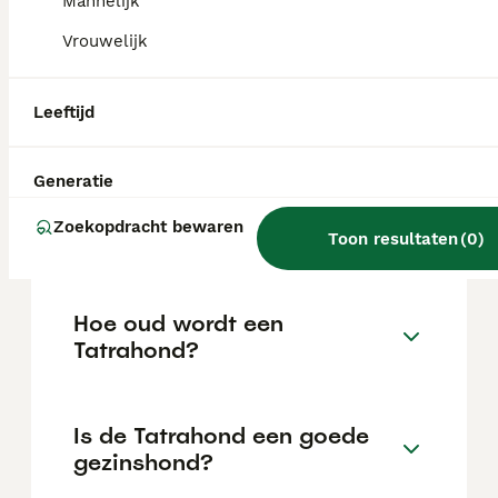
Mannelijk
tegen rovers, beren en wolven.
Vrouwelijk
Wat is de prijs van een
Leeftijd
Tatrahond?
Generatie
Wat is het karakter van een
Zoekopdracht bewaren
Tatrahond?
Toon resultaten
(
0
)
Hoe oud wordt een
Tatrahond?
Is de Tatrahond een goede
gezinshond?