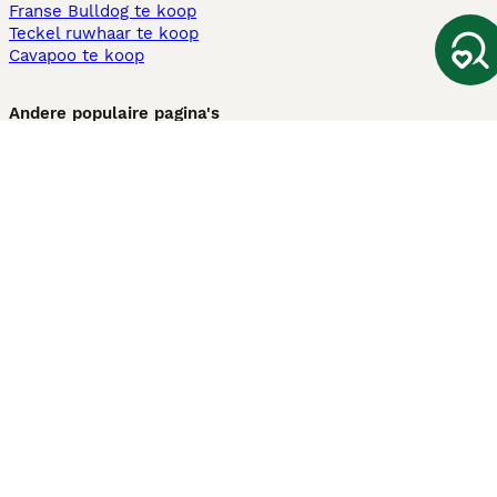
Franse Bulldog te koop
Teckel ruwhaar te koop
Cavapoo te koop
Andere populaire pagina's
Honden te koop in Amsterdam
Pups te koop Limburg​
Pups te koop Friesland​
Honden te koop in Gelderland
Honden te koop in Den Haag
Honden te koop in Enschede
Adopteer hond in Nederland
Informatie
Over ons
Privacybeleid
Support
Pers
Voorwaarden
Pups verkopen
Honden test