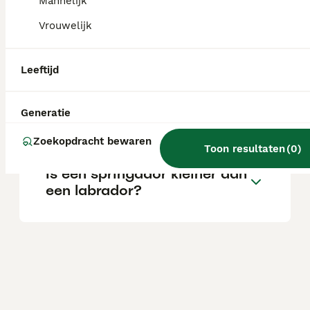
Mannelijk
Vrouwelijk
Hoe oud wordt een
springador?
Leeftijd
Is een springador een goede
Generatie
hond?
Zoekopdracht bewaren
Toon resultaten
(
0
)
Is een springador kleiner dan
een labrador?