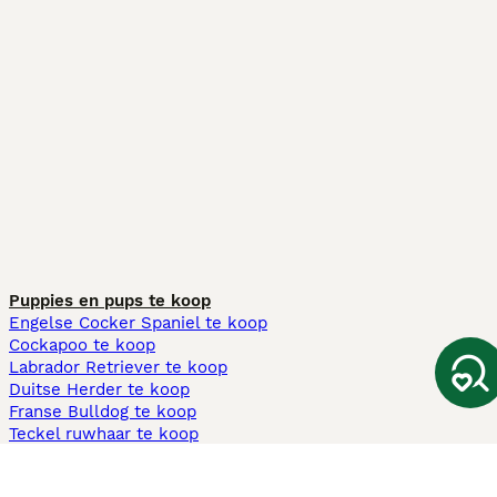
Puppies en pups te koop
Engelse Cocker Spaniel te koop
Cockapoo te koop
Labrador Retriever te koop
Duitse Herder te koop
Franse Bulldog te koop
Teckel ruwhaar te koop
Cavapoo te koop