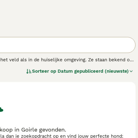
n het veld als in de huiselijke omgeving. Ze staan bekend om
ng zeer populair omdat ze een van de oudste inheemse rassen
Sorteer op
Datum gepubliceerd (nieuwste)
n wenkbrauwen.
koop in Goirle gevonden.
sla dan je zoekopdracht op en vind jouw perfecte hond: