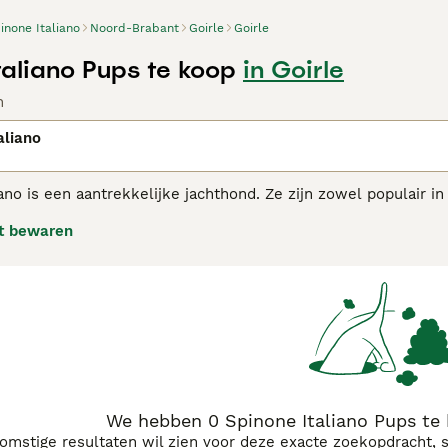
inone Italiano
Noord-Brabant
Goirle
Goirle
taliano Pups te koop
in Goirle
n
aliano
ano is een aantrekkelijke jachthond. Ze zijn zowel populair i
loyaliteit en aanhankelijkheid. In Italië zijn ze al eeuwenla
t bewaren
 een zeer kenmerkend uiterlijk door hun snorren, baarden e
ne Italiano adviespagina
voor informatie over dit hondenras.
We hebben 0 Spinone Italiano Pups te 
komstige resultaten wil zien voor deze exacte zoekopdracht, 