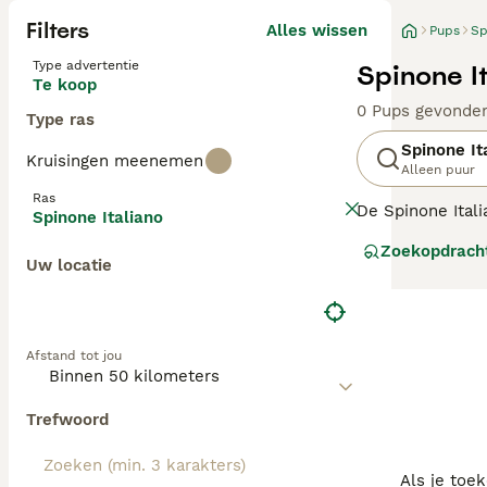
Filters
Alles wissen
Pups
Sp
Type advertentie
Spinone I
Te koop
0 Pups gevonde
Type ras
Spinone It
Kruisingen meenemen
Alleen puur
Ras
De Spinone Itali
Spinone Italiano
hun natuurlijke 
Zoekopdrach
zijn. Ze hebben
Uw locatie
Lees onze
Spino
Afstand tot jou
Trefwoord
Als je toe