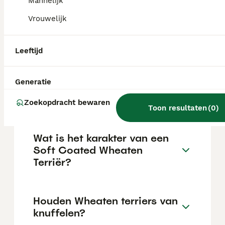
afhankelijk van de fokker.
Mannelijk
Vrouwelijk
Blaffen softcoated wheaten
terriers veel?
Leeftijd
Generatie
Wat zijn de nadelen van de
Wheaten terriër?
Zoekopdracht bewaren
Toon resultaten
(
0
)
Wat is het karakter van een
Soft Coated Wheaten
Terriër?
Houden Wheaten terriers van
knuffelen?