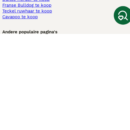
Franse Bulldog te koop
Teckel ruwhaar te koop
Cavapoo te koop
Andere populaire pagina's
Honden te koop in Amsterdam
Pups te koop Limburg​
Pups te koop Friesland​
Honden te koop in Gelderland
Honden te koop in Den Haag
Honden te koop in Enschede
Adopteer hond in Nederland
Informatie
Over ons
Privacybeleid
Support
Pers
Voorwaarden
Pups verkopen
Honden test