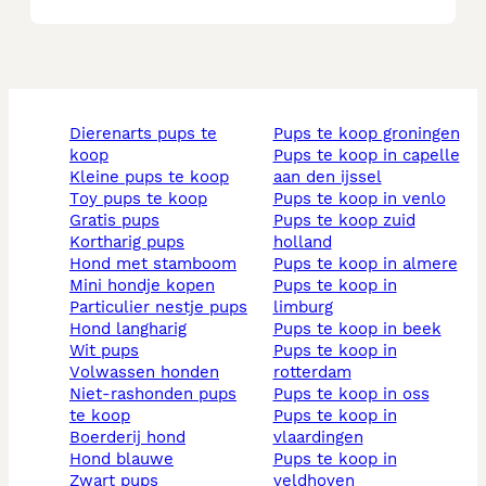
dierenarts pups te
pups te koop groningen
koop
pups te koop in capelle
kleine pups te koop
aan den ijssel
toy pups te koop
pups te koop in venlo
gratis pups
pups te koop zuid
kortharig pups
holland
hond met stamboom
pups te koop in almere
mini hondje kopen
pups te koop in
particulier nestje pups
limburg
hond langharig
pups te koop in beek
wit pups
pups te koop in
volwassen honden
rotterdam
niet-rashonden pups
pups te koop in oss
te koop
pups te koop in
boerderij hond
vlaardingen
hond blauwe
pups te koop in
zwart pups
veldhoven