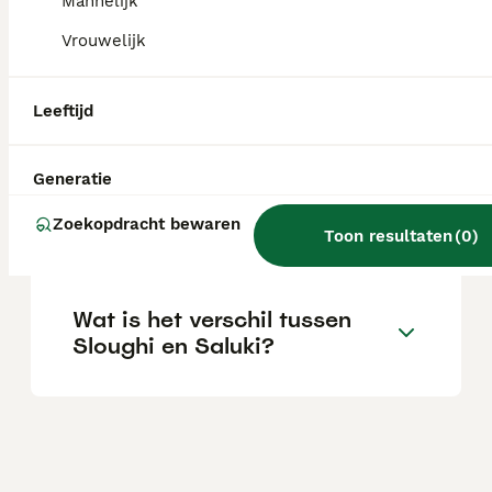
Mannelijk
investering.
Vrouwelijk
Zijn sloughi-honden
Leeftijd
zeldzaam?
Generatie
Wat is het karakter van een
Zoekopdracht bewaren
Sloughi?
Toon resultaten
(
0
)
Wat is het verschil tussen
Sloughi en Saluki?