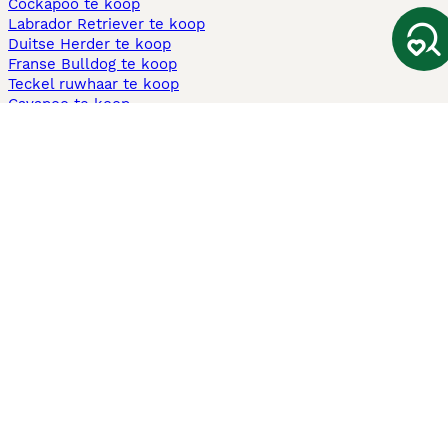
Cockapoo te koop
Labrador Retriever te koop
Duitse Herder te koop
Franse Bulldog te koop
Teckel ruwhaar te koop
Cavapoo te koop
Andere populaire pagina's
Honden te koop in Amsterdam
Pups te koop Limburg​
Pups te koop Friesland​
Honden te koop in Gelderland
Honden te koop in Den Haag
Honden te koop in Enschede
Adopteer hond in Nederland
Informatie
Over ons
Privacybeleid
Support
Pers