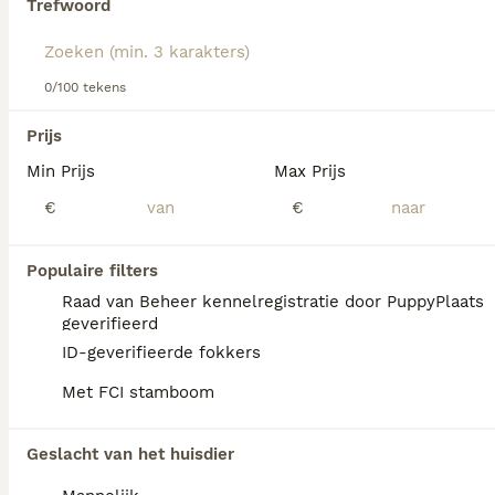
Trefwoord
We hebben 0 Sint Bernard Langhaar Pups te
0/100 tekens
koop in Veenendaal gevonden.
Als je toekomstige resultaten wil zien voor deze 
Prijs
exacte zoekopdracht, sla dan je zoekopdracht op en 
vind jouw perfecte hond:
Min Prijs
Max Prijs
€
€
Zoekopdracht bewaren
Populaire filters
FAQ's
Raad van Beheer kennelregistratie door PuppyPlaats
geverifieerd
ID-geverifieerde fokkers
Wat is het karakter van een
Met FCI stamboom
Sint Bernard?
De Sint Bernard heeft een vriendelijk, rustig
Geslacht van het huisdier
en waakzaam karakter. Hij is sociaal,