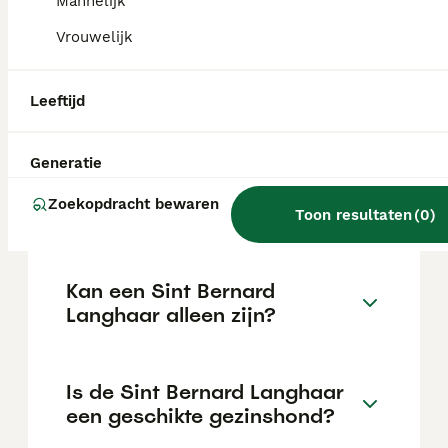
intelligent en leergierig, wat hem tot een
Mannelijk
uitstekende gezinshond maakt, en heeft een
Vrouwelijk
sterk beschermend instinct.
Leeftijd
Is een Sint Bernard slim?
Generatie
Wat kost een goede Sint
Zoekopdracht bewaren
Bernard Langhaar pup?
Toon resultaten
(
0
)
Kan een Sint Bernard
Langhaar alleen zijn?
Is de Sint Bernard Langhaar
een geschikte gezinshond?