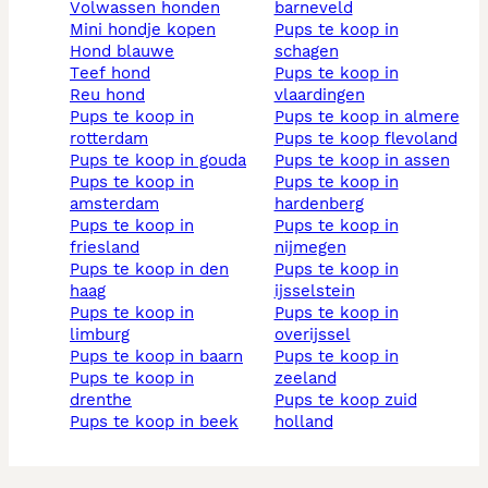
volwassen honden
barneveld
mini hondje kopen
pups te koop in
hond blauwe
schagen
teef hond
pups te koop in
reu hond
vlaardingen
pups te koop in
pups te koop in almere
rotterdam
pups te koop flevoland
pups te koop in gouda
pups te koop in assen
pups te koop in
pups te koop in
amsterdam
hardenberg
pups te koop in
pups te koop in
friesland
nijmegen
pups te koop in den
pups te koop in
haag
ijsselstein
pups te koop in
pups te koop in
limburg
overijssel
pups te koop in baarn
pups te koop in
pups te koop in
zeeland
drenthe
pups te koop zuid
pups te koop in beek
holland