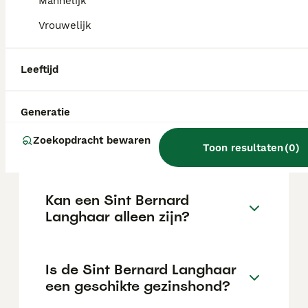
intelligent en leergierig, wat hem tot een
Mannelijk
uitstekende gezinshond maakt, en heeft een
Vrouwelijk
sterk beschermend instinct.
Leeftijd
Is een Sint Bernard slim?
Generatie
Wat kost een goede Sint
Zoekopdracht bewaren
Bernard Langhaar pup?
Toon resultaten
(
0
)
Kan een Sint Bernard
Langhaar alleen zijn?
Is de Sint Bernard Langhaar
een geschikte gezinshond?