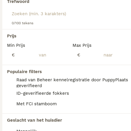
Trefwoord
We hebben 0 Sint Bernard Langhaar Pups te
0/100 tekens
koop in Sint-Michielsgestel gevonden.
Als je toekomstige resultaten wil zien voor deze 
Prijs
exacte zoekopdracht, sla dan je zoekopdracht op en 
vind jouw perfecte hond:
Min Prijs
Max Prijs
€
€
Zoekopdracht bewaren
Populaire filters
FAQ's
Raad van Beheer kennelregistratie door PuppyPlaats
geverifieerd
ID-geverifieerde fokkers
Wat is het karakter van een
Met FCI stamboom
Sint Bernard?
De Sint Bernard heeft een vriendelijk, rustig
Geslacht van het huisdier
en waakzaam karakter. Hij is sociaal,