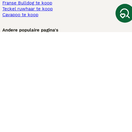
Franse Bulldog te koop
Teckel ruwhaar te koop
Cavapoo te koop
Andere populaire pagina's
Honden te koop in Amsterdam
Pups te koop Limburg​
Pups te koop Friesland​
Honden te koop in Gelderland
Honden te koop in Den Haag
Honden te koop in Enschede
Adopteer hond in Nederland
Informatie
Over ons
Privacybeleid
Support
Pers
Voorwaarden
Pups verkopen
Honden test