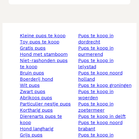
kleine pups te koop
pups te koop in
toy pups te koop
dordrecht
gratis pups
pups te koop in
hond met stamboom
purmerend
niet-rashonden pups
pups te koop in
te koop
lelystad
bruin pups
pups te koop noord
boerderij hond
holland
wit pups
pups te koop groningen
zwart pups
pups te koop in
abrikoos pups
woerden
particulier nestje pups
pups te koop in
kortharig pups
zoetermeer
dierenarts pups te
pups te koop in delft
koop
pups te koop noord
hond langharig
brabant
grijs pups
pups te koop in