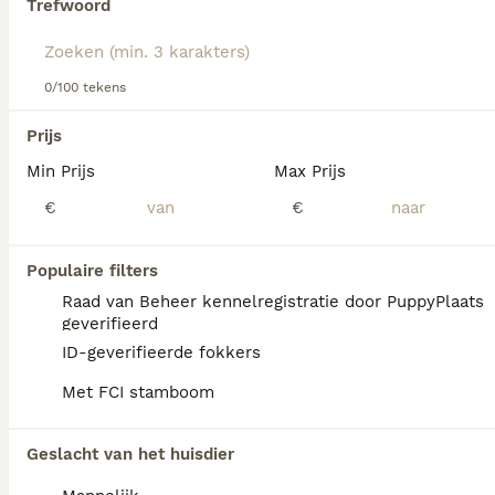
dezelfde categorie.
Trefwoord
0/100 tekens
Prijs
Min Prijs
Max Prijs
€
€
We hebben 0 Sint Bernard Langhaar Pups te
koop in Wijchen gevonden.
Als je toekomstige resultaten wil zien voor deze 
Populaire filters
exacte zoekopdracht, sla dan je zoekopdracht op en 
Raad van Beheer kennelregistratie door PuppyPlaats
vind jouw perfecte hond:
geverifieerd
Zoekopdracht bewaren
ID-geverifieerde fokkers
Met FCI stamboom
FAQ's
Geslacht van het huisdier