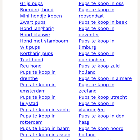
grijs pups
pups te koop in oss
boerderij hond
pups te koop in
mini hondje kopen
roosendaal
zwart pups
pups te koop in beek
hond langharig
pups te koop in
hond blauwe
deventer
hond met stamboom
pups te koop in
wit pups
limburg
kortharig pups
pups te koop in
teef hond
doetinchem
reu hond
pups te koop zuid
pups te koop in
holland
drenthe
pups te koop in almere
pups te koop in
pups te koop in
amsterdam
zeeland
pups te koop in
pups te koop utrecht
lelystad
pups te koop in
pups te koop in venlo
vlaardingen
pups te koop in
pups te koop in den
rotterdam
haag
pups te koop in baarn
pups te koop noord
pups te koop in assen
holland