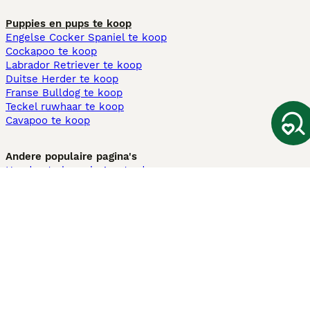
Puppies en pups te koop
Engelse Cocker Spaniel te koop
Cockapoo te koop
Labrador Retriever te koop
Duitse Herder te koop
Franse Bulldog te koop
Teckel ruwhaar te koop
Cavapoo te koop
Andere populaire pagina's
Honden te koop in Amsterdam
Pups te koop Limburg​
Pups te koop Friesland​
Honden te koop in Gelderland
Honden te koop in Den Haag
Honden te koop in Enschede
Adopteer hond in Nederland
Informatie
Over ons