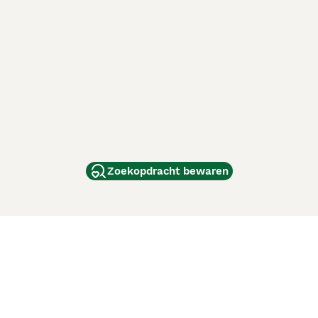
Zoekopdracht bewaren
dam
and
ag
de