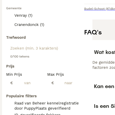
Gemeente
Budel-Schoot
(47.6k
Venray (1)
Cranendonck (1)
FAQ's
Trefwoord
Wat kos
0/100 tekens
De gemiddel
Prijs
factoren zo
Min Prijs
Max Prijs
€
€
Kan een 
Populaire filters
Raad van Beheer kennelregistratie
Is een 
door PuppyPlaats geverifieerd