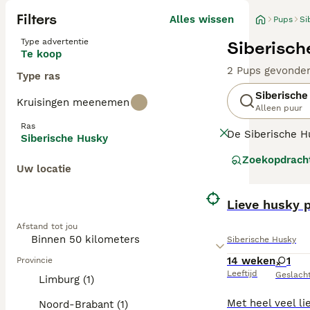
Filters
Alles wissen
Pups
Si
Type advertentie
Siberisch
Te koop
2 Pups gevonde
Type ras
Siberische
Kruisingen meenemen
Alleen puur
Ras
De Siberische H
Siberische Husky
werd gebruikt. D
Zoekopdrach
genieten ervan o
Uw locatie
keer een hond n
gaan, gedijen ze
Lieve husky 
Lees onze
Siber
Afstand tot jou
Siberische Husky
14 weken
1
Provincie
Leeftijd
Geslach
Limburg (1)
Noord-Brabant (1)