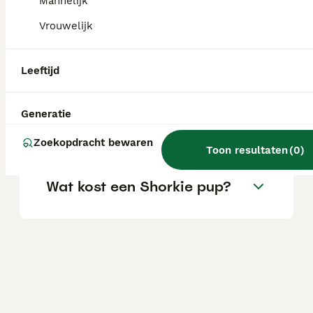
Mannelijk
aandoeningen. Ze kunnen ook snurken.
Vrouwelijk
Wat is een shorkie?
Leeftijd
Hoe groot wordt een
Generatie
Shorkie?
Zoekopdracht bewaren
Toon resultaten
(
0
)
Wat kost een Shorkie pup?