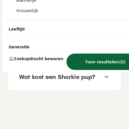
Mannelijk
aandoeningen. Ze kunnen ook snurken.
Vrouwelijk
Wat is een shorkie?
Leeftijd
Hoe groot wordt een
Generatie
Shorkie?
Zoekopdracht bewaren
Toon resultaten
(
0
)
Wat kost een Shorkie pup?